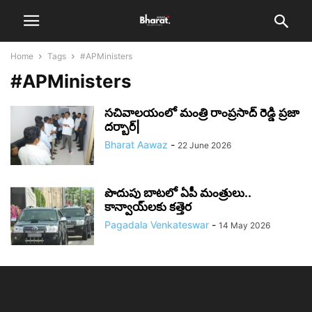
Home
Tags
#APMinisters
#APMinisters
సచివాలయంలో మంత్రి రాంప్రసాద్ రెడ్డి ప్రజా
దర్బార్|
Bharat Aawaz
-
22 June 2026
పొదుపు బాటలో ఏపీ మంత్రులు..
కాన్వాయ్‌లకు కత్తెర
Pagadala Venkateswar
-
14 May 2026