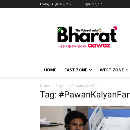
Friday, August 7, 2026
Sign in / Join
HOME
EAST ZONE
WEST ZONE
Home
Tags
#PawanKalyanFans
Tag: #PawanKalyanFa