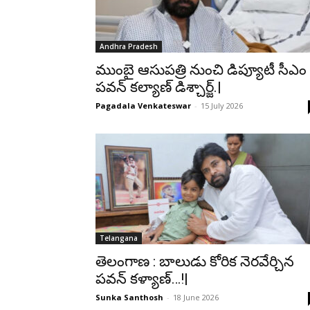
Andhra Pradesh
ముంబై ఆసుపత్రి నుంచి డిప్యూటీ సీఎం
పవన్ కల్యాణ్ డిశ్చార్జ్.|
Pagadala Venkateswar
-
15 July 2026
Telangana
తెలంగాణ : బాలుడు కోరిక నెరవేర్చిన
పవన్ కళ్యాణ్…!|
Sunka Santhosh
-
18 June 2026