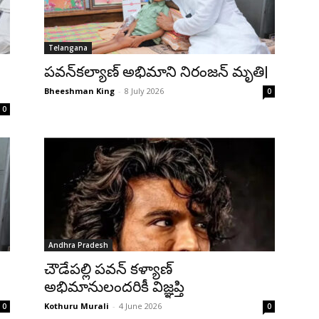
Telangana
పవన్‌కల్యాణ్ అభిమాని నిరంజన్‌ మృతి|
Bheeshman King
-
8 July 2026
0
0
Andhra Pradesh
చౌడేపల్లి పవన్ కళ్యాణ్
అభిమానులందరికీ విజ్ఞప్తి
Kothuru Murali
-
4 June 2026
0
0