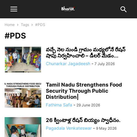
Home
Tags
#PDS
#PDS
వచ్చే నెల నుండి గ్రామం మధ్యలోనే రేషన్
షాపు నిర్వహించాలి – డీలర్ మేడం...
Chunarkar Jagadeesh
-
7 July 2026
Tamil Nadu Strengthens Food
Security Through Public
Distribution|
Fathima Safa
-
29 June 2026
26 క్వింటాళ్ల రేషన్ బియ్యం స్వాధీనం.
Pagadala Venkateswar
-
9 May 2026