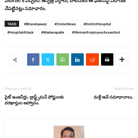
వెలుగులోకి వచ్చింది. ఆస్పత్రి వర్గాలు, పోలీసులు ఈ ఘటనపై విచారణ
చేపట్టినట్లు సమాచారం.
TAGS
#Bharataawaz
#CrimeNews
#DistrictHospital
#HospitalAttack
#Madanapalle
#WomanEmployeeAssaulted
Previous article
Next article
సైట్ ఇంజనీర్లు, డ్రాఫ్ట్స్‌మన్ పోస్టులకు
మళ్లీ అవే సమాధానాలు.
దరఖాస్తుల ఆహ్వానం.