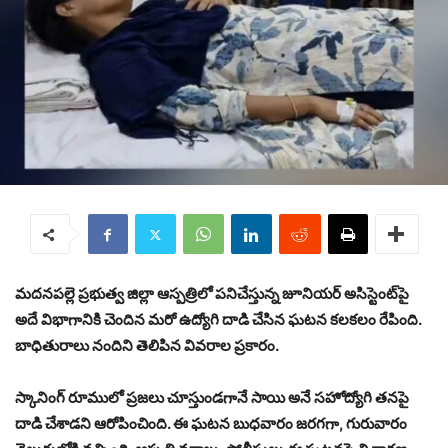
మదనపల్లె ప్రభుత్వ జిల్లా ఆస్పత్రిలో పనిచేస్తున్న జూనియర్ అసిస్టెంట్‌పై
అదే విభాగానికి చెందిన మరో ఉద్యోగి దాడి చేసిన ఘటన కలకలం రేపింది.
బాధితురాలు నందిని తెలిపిన వివరాల ప్రకారం.
స్కానింగ్ రూములో ప్రజలు చూస్తుండగానే సాయి అనే సహోద్యోగి తనపై
దాడి చేశాడని ఆరోపించింది. ఈ ఘటన బుధవారం జరగగా, గురువారం