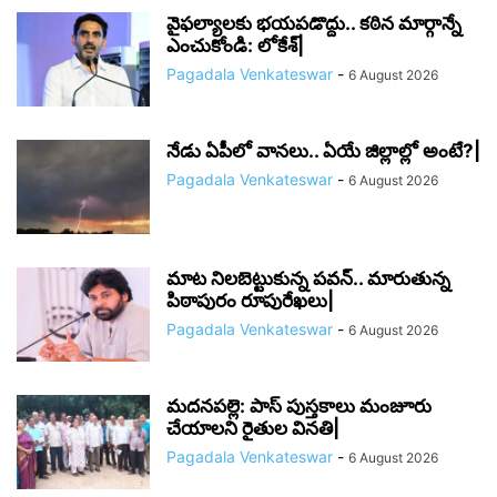
వైఫల్యాలకు భయపడొద్దు.. కఠిన మార్గాన్నే
ఎంచుకోండి: లోకేశ్|
Pagadala Venkateswar
-
6 August 2026
నేడు ఏపీలో వానలు.. ఏయే జిల్లాల్లో అంటే?|
Pagadala Venkateswar
-
6 August 2026
మాట నిలబెట్టుకున్న పవన్.. మారుతున్న
పిఠాపురం రూపురేఖలు|
Pagadala Venkateswar
-
6 August 2026
మదనపల్లె: పాస్‌ పుస్తకాలు మంజూరు
చేయాలని రైతుల వినతి|
Pagadala Venkateswar
-
6 August 2026