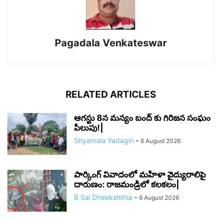
Pagadala Venkateswar
RELATED ARTICLES
ఆగస్టు 8న మన్యం బంద్ కు గిరిజన సంఘం
పిలుపు!|
Shyamala Yadagiri
-
6 August 2026
పార్కింగ్ వివాదంలో మహిళా వైద్యురాలిపై
దారుణం: రాజమండ్రిలో కలకలం|
B Sai Dheekshitha
-
6 August 2026