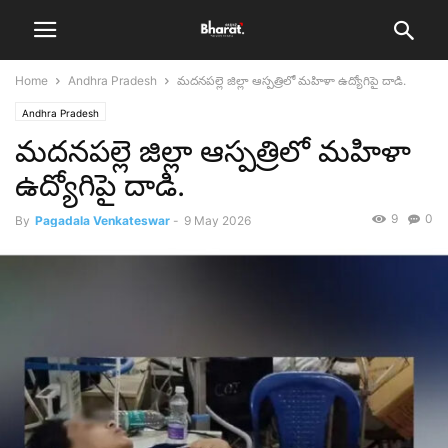
Home
Andhra Pradesh
మదనపల్లె జిల్లా ఆస్పత్రిలో మహిళా ఉద్యోగిపై దాడి.
Andhra Pradesh
మదనపల్లె జిల్లా ఆస్పత్రిలో మహిళా
ఉద్యోగిపై దాడి.
9
0
By
Pagadala Venkateswar
-
9 May 2026