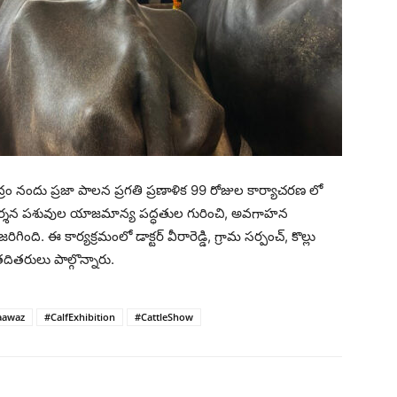
్రం నందు ప్రజా పాలన ప్రగతి ప్రణాళిక 99 రోజుల కార్యాచరణ లో
రదర్శన పశువుల యాజమాన్య పద్ధతుల గురించి, అవగాహన
ిగింది. ఈ కార్యక్రమంలో డాక్టర్ వీరారెడ్డి, గ్రామ సర్పంచ్, కొల్లు
తదితరులు పాల్గొన్నారు.
aawaz
#CalfExhibition
#CattleShow