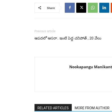
Share
Previous article
ఆపదలో ఆసరా.. ఇంటి పెద్ద చనిపోతే , 20 వేలు
Nookapangu Manikan
RELATED ARTICLES
MORE FROM AUTHOR