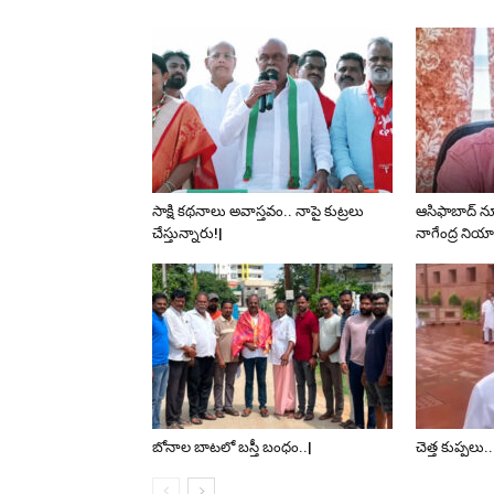
సాక్షి కథనాలు అవాస్తవం.. నాపై కుట్రలు
ఆసిఫాబాద్ న
చేస్తున్నారు!|
నాగేంద్ర ని
బోనాల బాటలో బస్తీ బంధం..|
చెత్త కుప్పలు.