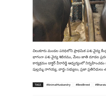
చిలుకూరు మండల పరిధిలోని ప్రాథమిక పశు వైద్య కేంద
భాగంగా పశు వైద్య శిబిరము, మేలు జాతి దూడల ప్
కార్యక్రమం డాక్టర్ వీరారెడ్డి ఆధ్వర్యంలో నిర్వహించడం జర
పుల్లమ్మ నాగయ్య, వార్డు సభ్యులు, ప్రజా ప్రతినిధులు 
TAGS
#AnimalHusbandry
#BestBreed
#Bharat