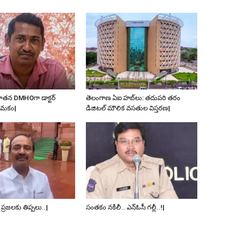
ూతన DMHOగా డాక్టర్
తెలంగాణ ఏఐ హబ్‌లు: తదుపరి తరం
యామకం|
డిజిటల్ మౌలిక వసతుల విస్తరణ|
. ప్రజలకు తిప్పలు..|
సంతకం నకిలీ.. ఎన్‌ఓసీ గల్లీ..!|