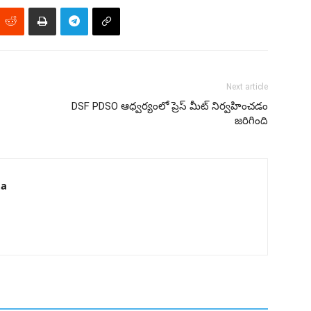
Next article
DSF PDSO ఆధ్వర్యంలో ప్రెస్ మీట్ నిర్వహించడం
జరిగింది
ta