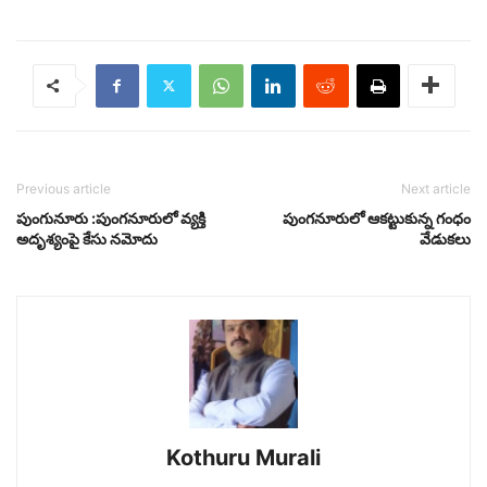
Previous article
Next article
పుంగునూరు :పుంగనూరులో వ్యక్తి
పుంగనూరులో ఆకట్టుకున్న గంధం
అదృశ్యంపై కేసు నమోదు
వేడుకలు
Kothuru Murali