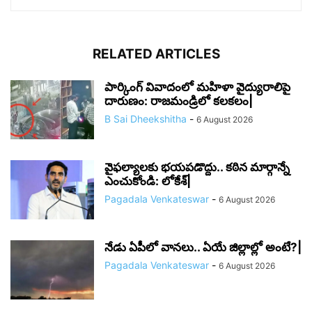
RELATED ARTICLES
పార్కింగ్ వివాదంలో మహిళా వైద్యురాలిపై
దారుణం: రాజమండ్రిలో కలకలం|
B Sai Dheekshitha
-
6 August 2026
వైఫల్యాలకు భయపడొద్దు.. కఠిన మార్గాన్నే
ఎంచుకోండి: లోకేశ్|
Pagadala Venkateswar
-
6 August 2026
నేడు ఏపీలో వానలు.. ఏయే జిల్లాల్లో అంటే?|
Pagadala Venkateswar
-
6 August 2026