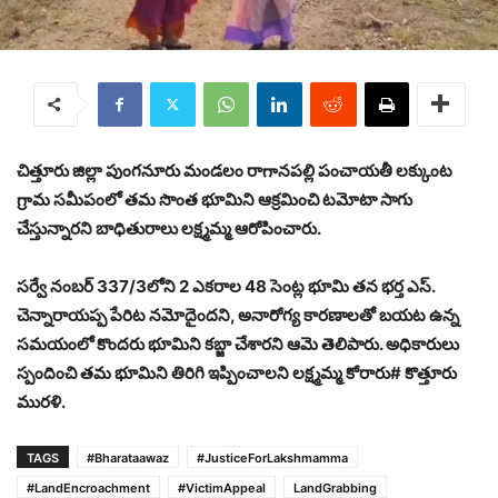
చిత్తూరు జిల్లా పుంగనూరు మండలం రాగానపల్లి పంచాయతీ లక్కుంట
గ్రామ సమీపంలో తమ సొంత భూమిని ఆక్రమించి టమోటా సాగు
చేస్తున్నారని బాధితురాలు లక్ష్మమ్మ ఆరోపించారు.
సర్వే నంబర్ 337/3లోని 2 ఎకరాల 48 సెంట్ల భూమి తన భర్త ఎస్.
చెన్నారాయప్ప పేరిట నమోదైందని, అనారోగ్య కారణాలతో బయట ఉన్న
సమయంలో కొందరు భూమిని కబ్జా చేశారని ఆమె తెలిపారు. అధికారులు
స్పందించి తమ భూమిని తిరిగి ఇప్పించాలని లక్ష్మమ్మ కోరారు# కొత్తూరు
మురళి.
TAGS
#Bharataawaz
#JusticeForLakshmamma
#LandEncroachment
#VictimAppeal
LandGrabbing