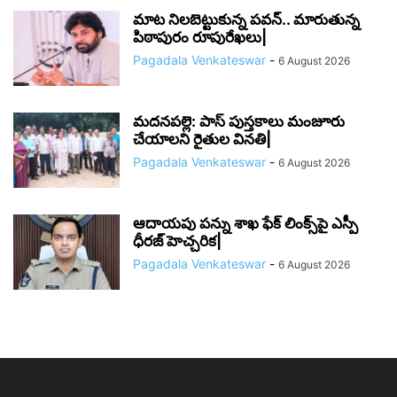
మాట నిలబెట్టుకున్న పవన్.. మారుతున్న
పిఠాపురం రూపురేఖలు|
Pagadala Venkateswar
-
6 August 2026
మదనపల్లె: పాస్‌ పుస్తకాలు మంజూరు
చేయాలని రైతుల వినతి|
Pagadala Venkateswar
-
6 August 2026
ఆదాయపు పన్ను శాఖ ఫేక్ లింక్స్‌పై ఎస్పీ
ధీరజ్ హెచ్చరిక|
Pagadala Venkateswar
-
6 August 2026