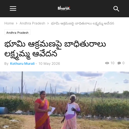
Home
Andhra Pradesh
భూమి ఆక్రమణపై బాధితురాలు లక్ష్మమ్మ ఆవేదన
Andhra Pradesh
భూమి ఆక్రమణపై బాధితురాలు
లక్ష్మమ్మ ఆవేదన
10
0
By
Kothuru Murali
-
10 May 2026