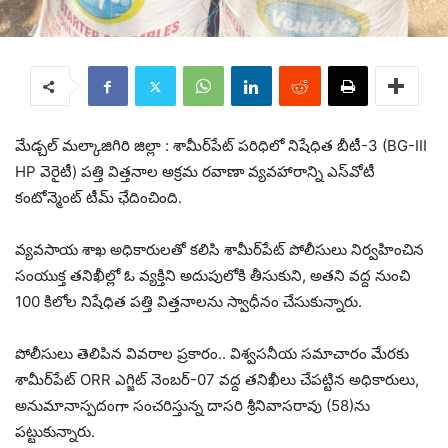
మేడ్చల్ మల్కాజిగిరి జిల్లా : శామీర్‌పేట్ పరిధిలో నిషేధిత బీటీ-3 (BG-III
HP వెరైటీ) పత్తి విత్తనాల అక్రమ రవాణా వ్యవహారాన్ని ఎస్‌వోటీ
కంటోన్మెంట్ టీమ్ ఛేదించింది.
వ్యవసాయ శాఖ అధికారులతో కలిసి శామీర్‌పేట్ పోలీసులు నిర్వహించిన
సంయుక్త తనిఖీల్లో ఓ వ్యక్తిని అదుపులోకి తీసుకుని, అతని వద్ద నుంచి
100 కిలోల నిషేధిత పత్తి విత్తనాలను స్వాధీనం చేసుకున్నారు.
పోలీసులు తెలిపిన వివరాల ప్రకారం.. విశ్వసనీయ సమాచారం మేరకు
శామీర్‌పేట్ ORR ఎగ్జిట్ నెంబర్-07 వద్ద తనిఖీలు చేపట్టిన అధికారులు,
అనుమానాస్పదంగా సంచరిస్తున్న దాసరి శ్రీనివాసరావు (58)ను
పట్టుకున్నారు.