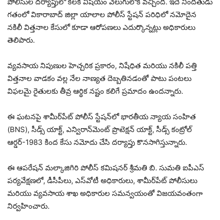
పోలీసుల దర్యాప్తులో కీలక విషయం వెలుగులోకి వచ్చింది. ఇదే నిందితుడు
గతంలో వికారాబాద్ జిల్లా యాలాల పోలీస్ స్టేషన్ పరిధిలో నమోదైన
నకిలీ విత్తనాల కేసులో కూడా ఆరోపణలు ఎదుర్కొన్నట్లు అధికారులు
తెలిపారు.
వ్యవసాయ నిపుణుల హెచ్చరిక ప్రకారం, నిషేధిత మరియు నకిలీ పత్తి
విత్తనాల వాడకం వల్ల నేల నాణ్యత దెబ్బతినడంతో పాటు పంటలు
విఫలమై రైతులకు తీవ్ర ఆర్థిక నష్టం కలిగే ప్రమాదం ఉందన్నారు.
ఈ ఘటనపై శామీర్‌పేట్ పోలీస్ స్టేషన్‌లో భారతీయ న్యాయ సంహిత
(BNS), సీడ్స్ యాక్ట్, ఎన్విరాన్‌మెంట్ ప్రొటెక్షన్ యాక్ట్, సీడ్స్ కంట్రోల్
ఆర్డర్-1983 కింద కేసు నమోదు చేసి దర్యాప్తు కొనసాగిస్తున్నారు.
ఈ ఆపరేషన్ మల్కాజిగిరి పోలీస్ కమిషనర్ శ్రీమతి బి. సుమతి ఐపీఎస్
పర్యవేక్షణలో, డీసీపీలు, ఎస్‌వోటీ అధికారులు, శామీర్‌పేట్ పోలీసులు
మరియు వ్యవసాయ శాఖ అధికారుల సమన్వయంతో విజయవంతంగా
నిర్వహించారు.