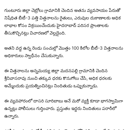
గుంటూరు జిల్లా చెబ్రోలు గ్రామానికి చెందిన అతను వ్యవసాయం పేరుతో
నిషేధిత బీటీ-3 పత్తి విత్తనాలను రైతులు, ఎరువుల దుకాణాలకు అధిక
లాభాల కోసం విక్రయించేందుకు హైదరాబాద్ పరిసర ప్రాంతాలకు
తీసుకొచ్చినట్లు విచారణలో వెల్లడైంది.
అతని వద్ద ఉన్న రెండు సంచుల్లో మొత్తం 100 కిలోల బీటీ-3 విత్తనాలను
అధికారులు స్వాధీనం చేసుకున్నారు.
ఈ విత్తనాలను అన్నమయ్య జిల్లా మదనపల్లి గ్రామానికి చెందిన
శ్రీనివాసరావు నుంచి తక్కువ ధరకు కొనుగోలు చేసి, అధిక ధరలకు
అమ్మేందుకు ప్రయత్నించినట్లు నిందితుడు ఒప్పుకున్నాడు.
ఈ వ్యవహారంలో దాసరి సూరిబాబు అనే మరో వ్యక్తి కూడా భాగస్వామిగా
ఉన్నట్లు పోలీసులు గుర్తించారు. ప్రస్తుతం ఇద్దరు నిందితులు పరారీలో
ఉన్నారు.