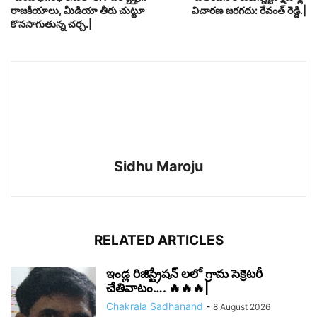
రాజకీయాలు, మీడియా తీరు చుట్టూ
విచారణ జరగదు: రేవంత్ రెడ్డి.|
కొనసాగుతున్న చర్చ.|
Sidhu Maroju
RELATED ARTICLES
ఇండ్ల రిజిస్ట్రేషన్ లలో గ్రామ సెక్రెటరీ
చేతివాటం…. 🔥🔥🔥|
Chakrala Sadhanand
-
8 August 2026