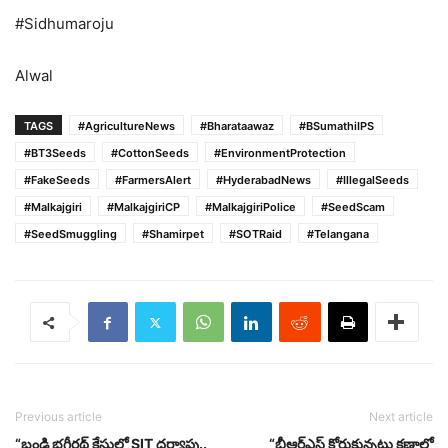
#Sidhumaroju
Alwal
TAGS
#AgricultureNews
#Bharataawaz
#BSumathiIPS
#BT3Seeds
#CottonSeeds
#EnvironmentProtection
#FakeSeeds
#FarmersAlert
#HyderabadNews
#IllegalSeeds
#Malkajgiri
#MalkajgiriCP
#MalkajgiriPolice
#SeedScam
#SeedSmuggling
#Shamirpet
#SOTRaid
#Telangana
Previous article
Next article
“బండి భగీరథ్ కేసులో SIT దర్యాప్తు..
“బీఆర్ఎస్ కోరుకున్నట్టు క్షణాల్లో