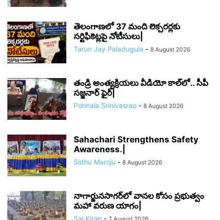
తెలంగాణలో 37 మంది లెక్చరర్లకు
సర్టిఫికెట్లపై నోటీసులు|
Tarun Jay Paladugula
-
8 August 2026
తండ్రి అంత్యక్రియలు వీడియో కాల్‌లో.. సీపీ
సజ్జనార్ ఫైర్|
Ponnala Srinivasrao
-
8 August 2026
Sahachari Strengthens Safety
Awareness.|
Sidhu Maroju
-
8 August 2026
నాగార్జునసాగర్‌లో వానల కోసం ప్రభుత్వం
మహా వరుణ యాగం|
Sai Kiran
-
7 August 2026