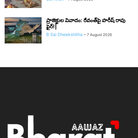
ప్రాజెక్టుల వివాదం: రేవంత్‌పై హరీష్ రావు
ఫైర్!|
B Sai Dheekshitha
-
7 August 2026