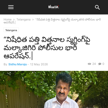
Home
Telangana
“నిషేధిత పత్తి విత్తనాల స్మగ్లింగ్‌పై మల్కాజిగిరి పోలీసుల భారీ
ఆపరేషన్.|
Telangana
“నిషేధిత పత్తి విత్తనాల స్మగ్లింగ్‌పై
మల్కాజిగిరి పోలీసుల భారీ
ఆపరేషన్.|
24
0
By
Sidhu Maroju
-
12 May 2026