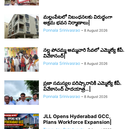
మల్లంపేటలో నిబంధనలకు విరుద్ధంగా
అక్రమ భవన నిర్మాణాలు|
Ponnala Srinivasrao
-
8 August 2026
నల్ల పోచమ్మ అమ్మవారి సేవలో ఎమ్మెల్యే కేపీ.
వివేకానంద్|
Ponnala Srinivasrao
-
8 August 2026
ప్రజా సమస్యల పరిష్కారానికి ఎమ్మెల్యే కేపీ.
వివేకానంద్ పాదయాత్ర…|
Ponnala Srinivasrao
-
8 August 2026
JLL Opens Hyderabad GCC,
Plans Workforce Expansion|