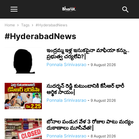
Home
Tags
#HyderabadNews
#HyderabadNews
ఇంద్రమ్మ ఇళ్ల ఇసుకపైనా మాఫియా కన్ను..
ప్రభుత్వ చర్యలేవి?|
Ponnala Srinivasrao
-
9 August 2026
సుదర్శన్ రెడ్డి కుటుంబానికి కేసీఆర్ భారీ
ఆర్థిక సాయం|
Ponnala Srinivasrao
-
9 August 2026
బోనాల పండుగ వేళ 3 రోజుల పాటు మద్యం
దుకాణాలు మూసివేత!|
Ponnala Srinivasrao
-
8 August 2026