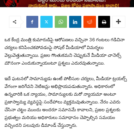
ఒక కేంద్ర మంత్రి కుమారుడిపై ఆరోపణలు వచ్చినా 36 గంటలు గడిచినా
చర్యలు కనిపించకపోవడంపై సోషల్ మీడియాలో విమర్శలు
వెల్లువెత్తుతున్నాయి. ప్రజల గొంతుకమని చెప్పుకునే మీడియా చానెల్స్
మౌనంగా ఎందుకున్నాయంటూ ప్రశ్నలు ఎదురవుతున్నాయి.
ఇదే ఘటనలో సామాన్యుడు ఉంటే పోలీసుల చర్యలు, మీడియా ట్రయల్స్
వేగంగా జరిగేవని నెటిజన్లు అభిప్రాయపడుతున్నారు. అధికారంలో
ఉన్నవారికి ఒక న్యాయం, సామాన్యులకు మరో న్యాయమా అంటూ
ప్రజాస్వామ్య వ్యవస్థపై సందేహాలు వ్యక్తమవుతున్నాయి. నేరం ఎవరు
చేసినా చట్టం ముందు అందరూ సమానమే కావాలని, ప్రజల ప్రశ్నలకు
ప్రభుత్వం మరియు అధికారులు సమాధానం చెప్పాల్సిన సమయం
వచ్చిందని పలువురు డిమాండ్ చేస్తున్నారు.