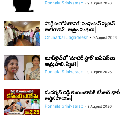
Ponnala Srinivasrao
-
9 August 2026
పార్టీ బలోపేతానికే ‘సంఘటన్ సృజన్
అభియాన్’: ఆత్రం సుగుణ|
Chunarkar Jagadeesh
-
9 August 2026
లూప్‌లైన్‌లో ‘సూపర్ స్టార్’ ఐఏఎస్‌లు
ఆమ్రపాలి, స్మిత!|
Ponnala Srinivasrao
-
9 August 2026
సుదర్శన్ రెడ్డి కుటుంబానికి కేసీఆర్ భారీ
ఆర్థిక సాయం|
Ponnala Srinivasrao
-
9 August 2026