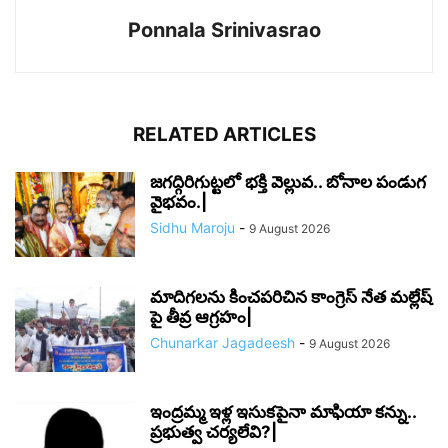
Ponnala Srinivasrao
RELATED ARTICLES
జగద్గిరిగుట్టలో భక్తి వెల్లువ.. బోనాల పండుగ
వైభవం.|
Sidhu Maroju
-
9 August 2026
మాదిగలను కించపరిచిన కాంగ్రెస్ నేత మల్లేష్
పై తీవ్ర ఆగ్రహం|
Chunarkar Jagadeesh
-
9 August 2026
ఇంద్రమ్మ ఇళ్ల ఇసుకపైనా మాఫియా కన్ను..
ప్రభుత్వ చర్యలేవి?|