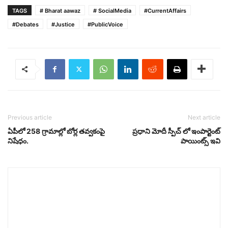
TAGS
# Bharat aawaz
# SocialMedia
#CurrentAffairs
#Debates
#Justice
#PublicVoice
Previous article
Next article
ఏపీలో 258 గ్రామాల్లో బోర్ల తవ్వకంపై
ప్రధాని మోదీ స్పీచ్ లో ఇంపార్టెంట్
నిషేధం.
పాయింట్స్ ఇవి