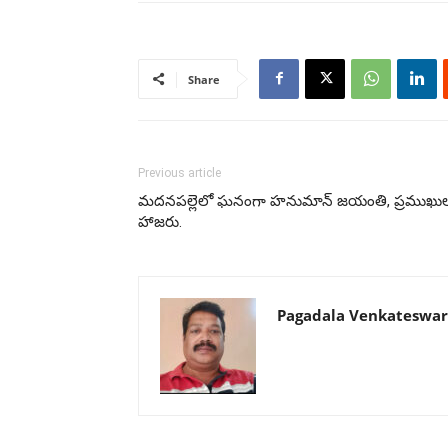
Share
Previous article
మదనపల్లెలో ఘనంగా హనుమాన్ జయంతి, ప్రముఖు
హాజరు.
Pagadala Venkateswar