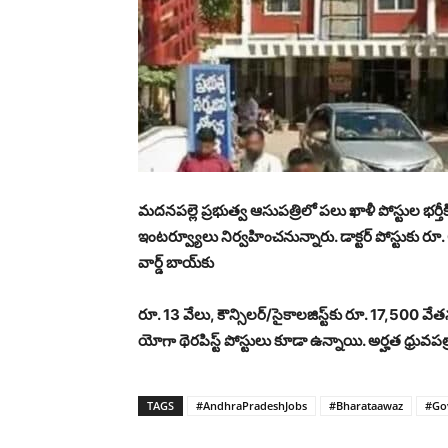
మదనపల్లె ప్రభుత్వ ఆసుపత్రిలో పలు ఖాళీ పోస్టుల భ
ఇంటర్వ్యూలు నిర్వహించనున్నారు. డాక్టర్ పోస్టుకు రూ. 60
వార్డ్ బాయ్‌కు
రూ. 13 వేలు, కౌన్సిలర్/సైకాలజిస్ట్‌కు రూ. 17,500 వేతన
యోగా థెరపిస్ట్ పోస్టులు కూడా ఉన్నాయి. అర్హత ధ్రు
TAGS
#AndhraPradeshJobs
#Bharataawaz
#Go