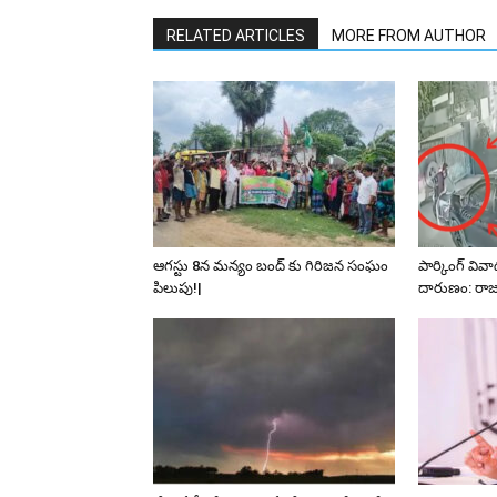
RELATED ARTICLES
MORE FROM AUTHOR
ఆగస్టు 8న మన్యం బంద్ కు గిరిజన సంఘం
పార్కింగ్ వి
పిలుపు!|
దారుణం: రాజ