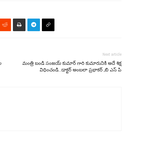
Next article
ల
మంత్రి బండి సంజయ్ కుమార్ గారి కుమారునికి అదే శిక్ష
విధించండి…డాక్టర్ అంబలా ప్రభాకర్ ,బి ఎస్ పి