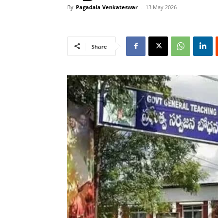
By
Pagadala Venkateswar
-
13 May 2026
Share