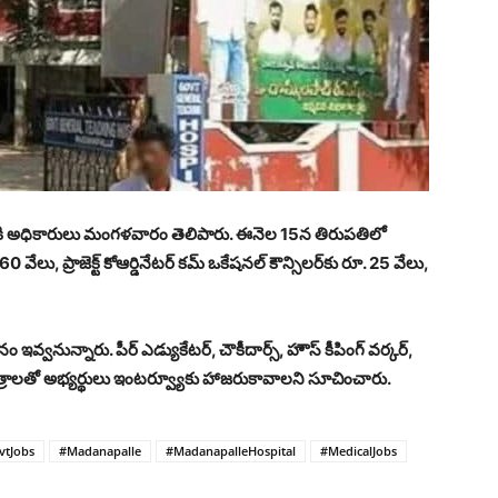
ర్తీకి అధికారులు మంగళవారం తెలిపారు. ఈనెల 15న తిరుపతిలో
 వేలు, ప్రాజెక్ట్ కోఆర్డినేటర్ కమ్ ఒకేషనల్ కౌన్సిలర్‌కు రూ. 25 వేలు,
ం ఇవ్వనున్నారు. పీర్ ఎడ్యుకేటర్, చౌకీదార్స్, హౌస్ కీపింగ్ వర్కర్,
వపత్రాలతో అభ్యర్థులు ఇంటర్వ్యూకు హాజరుకావాలని సూచించారు.
vtJobs
#Madanapalle
#MadanapalleHospital
#MedicalJobs