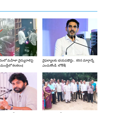
వాదంలో మహిళా వైద్యురాలిపై
వైఫల్యాలకు భయపడొద్దు.. కఠిన మార్గాన్నే
మండ్రిలో కలకలం|
ఎంచుకోండి: లోకేశ్|