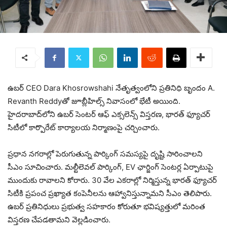
ఉబర్ CEO
Dara Khosrowshahi
నేతృత్వంలోని ప్రతినిధి బృందం
A.
Revanth Reddy
తో జూబ్లీహిల్స్ నివాసంలో భేటీ అయింది.
హైదరాబాద్‌లోని ఉబర్ సెంటర్ ఆఫ్ ఎక్సలెన్స్ విస్తరణ, భారత్ ఫ్యూచర్
సిటీలో కార్పొరేట్ కార్యాలయ నిర్మాణంపై చర్చించారు.
ప్రధాన నగరాల్లో పెరుగుతున్న పార్కింగ్ సమస్యపై దృష్టి సారించాలని
సీఎం సూచించారు. మల్టీలెవల్ పార్కింగ్, EV ఛార్జింగ్ సెంటర్ల ఏర్పాటుపై
ముందుకు రావాలని కోరారు. 30 వేల ఎకరాల్లో నిర్మిస్తున్న భారత్ ఫ్యూచర్
సిటీకి ప్రపంచ ప్రఖ్యాత కంపెనీలను ఆహ్వానిస్తున్నామని సీఎం తెలిపారు.
ఉబర్ ప్రతినిధులు ప్రభుత్వ సహకారం కోరుతూ భవిష్యత్తులో మరింత
విస్తరణ చేపడతామని వెల్లడించారు.