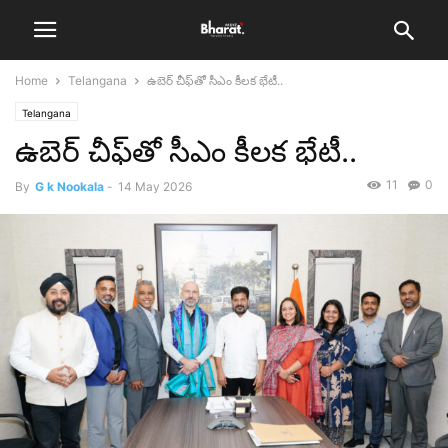
Home
Telangana
ఉబెర్ చీఫ్‌తో సీఎం కీలక భేటీ..
Telangana
ఉబెర్ చీఫ్‌తో సీఎం కీలక భేటీ..
11
0
By
G k Nookala
-
14 May 2026