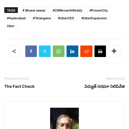
TAGS
# Bharat aawaz
#CMRevanthReddy
#FutureCity
#Hyderabad
#Telangana
#UberCEO
#UberExpansion
Uber
Previous article
Next article
The Fact Check
విద్యుత్ సరఫరా నిలిపివేత