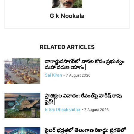
G k Nookala
RELATED ARTICLES
నాగార్జునసాగర్‌లో వానల కోసం ప్రభుత్వం
మహా వరుణ యాగం|
Sai Kiran
-
7 August 2026
ప్రాజెక్టుల వివాదం: రేవంత్‌పై హరీష్ రావు
ఫైర్!|
B Sai Dheekshitha
-
7 August 2026
సైబర్ భద్రతలో తెలంగాణ రికార్డు: ప్రగతిలో