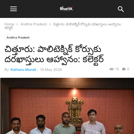
Home
Andhra Pradesh
చిత్తూరు: పాలిటెక్నిక్ కోర్సుకు దరఖాస్తులు ఆహ్వానం:
కలెక్టర్
Andhra Pradesh
చిత్తూరు: పాలిటెక్నిక్ కోర్సుకు
దరఖాస్తులు ఆహ్వానం: కలెక్టర్
15
0
By
Kothuru Murali
-
16 May 2026