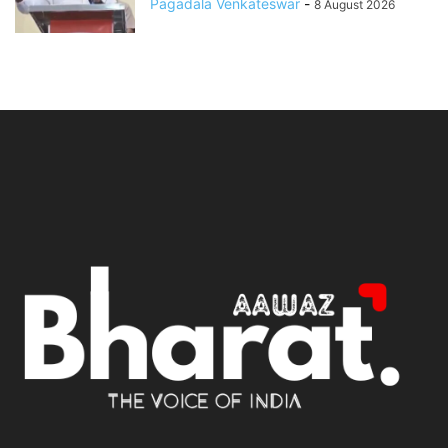
Pagadala Venkateswar
-
8 August 2026