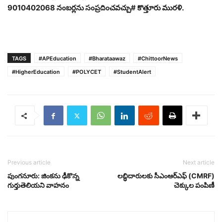
9010402068 నంబర్లను సంప్రదించవచ్చు# కొత్తూరు మురళి.
TAGS
#APEducation
#Bharataawaz
#ChittoorNews
#HigherEducation
#POLYCET
#StudentAlert
Previous article
Next article
పుంగనూరు: జింకను ఢీకొన్న
లబ్ధిదారులకు సీఎంఆర్ఎఫ్ (CMRF)
గుర్తుతెలియని వాహనం
చెక్కుల పంపిణీ