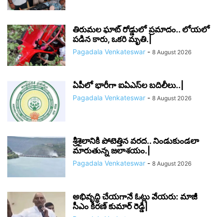
తిరుమల ఘాట్ రోడ్డులో ప్రమాదం.. లోయలో
పడిన కారు, ఒకరి మృతి.|
Pagadala Venkateswar
-
8 August 2026
ఏపీలో భారీగా ఐఏఎస్‌ల బదిలీలు..|
Pagadala Venkateswar
-
8 August 2026
శ్రీశైలానికి పోటెత్తిన వరద.. నిండుకుండలా
మారుతున్న జలాశయం.|
Pagadala Venkateswar
-
8 August 2026
అభివృద్ధి చేయగానే ఓట్లు వేయరు: మాజీ
సీఎం కిరణ్ కుమార్ రెడ్డి|