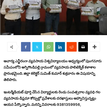
ఆచార్య ఎన్జీరంగా వ్యవసాయ విశ్వవిద్యాలయం ఆధ్వర్యంలో పుంగనూరు
సమీపంలోని అగ్నిగొండిపల్లి గ్రామంలో వ్యవసాయ పాలిటెక్నిక్ కళాశాల
ప్రారంభమైంది. జిల్లా కలెక్టర్ సుమిత్ కుమార్ శుక్రవారం ఈ విషయాన్ని
తెలిపారు.
ఇంటర్మీడియట్ పూర్తి చేసిన విద్యార్థులకు రెండు సంవత్సరాల వ్యవధి గల
వ్యవసాయ డిప్లమా కోర్సుల్లో ప్రవేశాలకు దరఖాస్తులు ఆహ్వానిస్తున్నట్లు
ఆయన పేర్కొన్నారు. మరిన్ని వివరాలకు 9381359956,