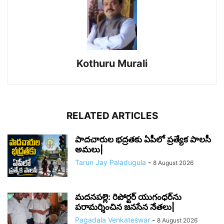
Kothuru Murali
RELATED ARTICLES
పాదచారుల భద్రతకు ఏపీలో ప్రత్యేక పాలసీ
అమలు|
Tarun Jay Paladugula
-
8 August 2026
మదనపల్లె: రిపోర్టర్ యుగంధర్‌ను
పరామర్శించిన జనసేన నేతలు|
Pagadala Venkateswar
-
8 August 2026