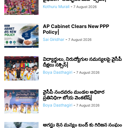
Kothuru Murali
-
7 August 2026
AP Cabinet Clears New PPP
Policy|
Sai Giridhar
-
7 August 2026
విద్యార్థులు, నిరుద్యోగుల సమస్యలపై వైసీపీ
దీక్షలు సక్సెస్|
Boya Dasthagiri
-
7 August 2026
వైసీపీ నందవరం మండల అధికార
ప్రతినిధిగా బోయ వెంకటేష్|
Boya Dasthagiri
-
7 August 2026
ఆగస్టు 8న మన్యం బంద్ కు గిరిజన సంఘం