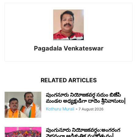
Pagadala Venkateswar
RELATED ARTICLES
పుంగనూరు నియోజకవర్గ సదుం బిజేపి
మండల అధ్యక్షుడిగా దాదెం శ్రీనివాసులు|
Kothuru Murali
-
7 August 2026
పుంగునూరు నియోజకవర్గం:అంగరంగ
వైభవంగా ఆడికృతిక మహోత్సవం|