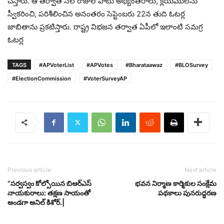
చేస్తారు. ఆ తర్వాత నెల రోజుల పాటు అభ్యంతరాలు, క్లెయిములను
స్వీకరించి, పరిశీలించిన అనంతరం సెప్టెంబరు 22న తుది ఓటర్ల
జాబితాను ప్రకటిస్తారు. రాష్ట్ర విభజన తర్వాత ఏపీలో ఇలాంటి సమగ్ర
ఓటర్ల
TAGS
#APVoterList
#APVotes
#Bharataawaz
#BLOSurvey
#ElectionCommission
#VoterSurveyAP
Previous article
Next article
“సర్వస్వం కోల్పోయిన బిఆర్ఎస్
భవన నిర్మాణ కార్మికుల సంక్షేమ
నాయకురాలు: తక్షణ సాయంతో
పథకాలు పునరుద్ధరణ
అండగా అనిల్ కిశోర్.|