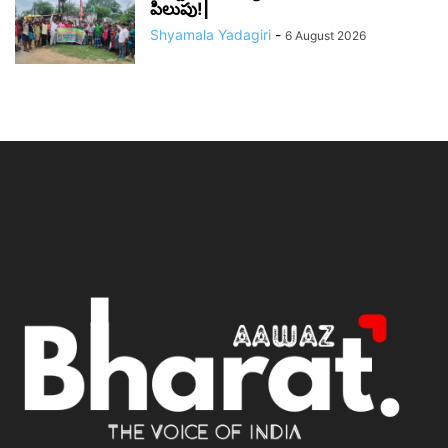
పిలుపు!|
Shyamala Yadagiri
-
6 August 2026