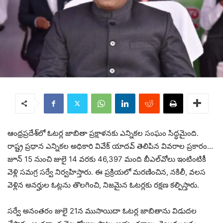
ఆంధ్రప్రదేశ్‌లో ఓటర్ల జాబితా ప్రక్షాళనకు ఎన్నికల సంఘం సిద్ధమైంది.
రాష్ట్ర ప్రధాన ఎన్నికల అధికారి వివేక్ యాదవ్ తెలిపిన వివరాల ప్రకారం…
జూన్ 15 నుంచి జులై 14 వరకు 46,397 మంది బీఎల్‌వోలు ఇంటింటికీ
వెళ్లి సమగ్ర సర్వే నిర్వహిస్తారు. ఈ ప్రక్రియలో మరణించిన, నకిలీ, వలస
వెళ్లిన అనర్హుల ఓట్లను తొలగించి, నిజమైన ఓటర్లకు రక్షణ కల్పిస్తారు.
సర్వే అనంతరం జులై 21న ముసాయిదా ఓటర్ల జాబితాను విడుదల