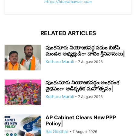
https://bharataawaz.com
RELATED ARTICLES
పుంగనూరు నియోజకవర్గ సదుం బిజేపి
మండల అధ్యక్షుడిగా దాదెం శ్రీనివాసులు|
Kothuru Murali
-
7 August 2026
పుంగునూరు నియోజకవర్గం:అంగరంగ
వైభవంగా ఆడికృతిక మహోత్సవం|
Kothuru Murali
-
7 August 2026
AP Cabinet Clears New PPP
Policy|
Sai Giridhar
-
7 August 2026