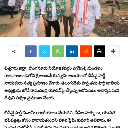
చిత్తూరు జిల్లా, పుంగనూరు నియోజకవర్గం చౌడేపల్లి మండలం
రాజనాలబండలోని శ్రీ ఆంజనేయస్వామి ఆలయంలో బీసీవై పార్టీ
నాయకులు సత్య ప్రమాణం చేశారు. తెలుగుదేశం పార్టీ తమ పార్టీ జాతీయ
అధ్యక్షుడు బోడే రామచంద్ర యాదవ్‌పై చేస్తున్న ఆరోపణలు అవాస్తవమని
దేవుని సాక్షిగా ప్రమాణం చేశారు.
బీసీవై పార్టీ బినామీ రాజకీయాలు చేయదని, బీసీల హక్కులు, యువత
భవిష్యత్తు కోసం పోరాడుతుందని పూల ప్రేమ్ కుమార్ తెలిపారు. ఈ
సంఘటనలో బీసీవై పార్టీ తమ నిబద్ధతను చాటుకుంది# కొత్తూరు మురళి.