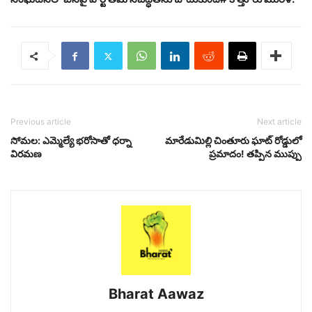
Previous article
Next article
సోమల: ఎమ్మెల్యే భరోసాతో ధర్నా
మారేడుమిల్లి చింతూరు ఘాట్ రోడ్డులో
విరమణ
ప్రమాదం! తప్పిన ముప్పు
Bharat Aawaz