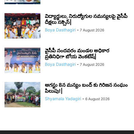
విద్యార్థులు, నిరుద్యోగుల సమస్యలపై వైసీపీ
దీక్షలు సక్సెస్|
Boya Dasthagiri
-
7 August 2026
వైసీపీ నందవరం మండల అధికార
ప్రతినిధిగా బోయ వెంకటేష్|
Boya Dasthagiri
-
7 August 2026
ఆగస్టు 8న మన్యం బంద్ కు గిరిజన సంఘం
పిలుపు!|
Shyamala Yadagiri
-
6 August 2026