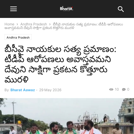
Home
Andhra Pradesh
బీసీవై నాయకుల సత్య ప్రమాణం: టీడీపీ ఆరోపణలు
అవాస్తవమని దేవుని సాక్షిగా ప్రకటన కొత్తూరు మురళి
Andhra Pradesh
బీసీవై నాయకుల సత్య ప్రమాణం:
టీడీపీ ఆరోపణలు అవాస్తవమని
దేవుని సాక్షిగా ప్రకటన కొత్తూరు
మురళి
10
0
By
Bharat Aawaz
-
29 May 2026