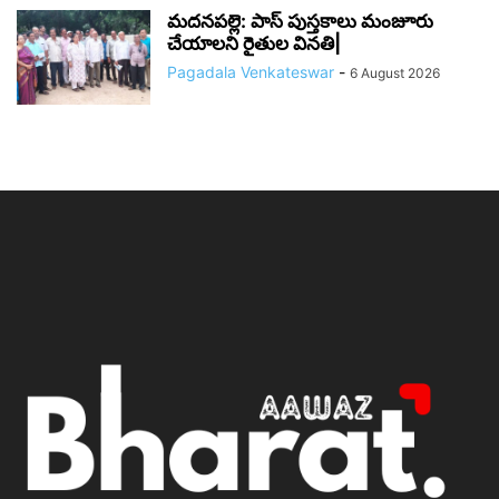
మదనపల్లె: పాస్‌ పుస్తకాలు మంజూరు
చేయాలని రైతుల వినతి|
Pagadala Venkateswar
-
6 August 2026