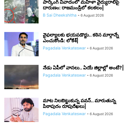
పార్కింగ్ వివాదంలో మహిళా వైద్యురాలిపై
దారుణం: రాజమండ్రిలో కలకలం|
B Sai Dheekshitha
-
6 August 2026
వైఫల్యాలకు భయపడొద్దు.. కఠిన మార్గాన్నే
ఎంచుకోండి: లోకేశ్|
Pagadala Venkateswar
-
6 August 2026
నేడు ఏపీలో వానలు.. ఏయే జిల్లాల్లో అంటే?|
Pagadala Venkateswar
-
6 August 2026
మాట నిలబెట్టుకున్న పవన్.. మారుతున్న
పిఠాపురం రూపురేఖలు|
Pagadala Venkateswar
-
6 August 2026