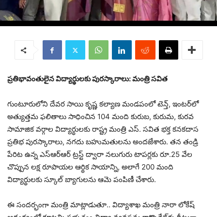
ప్రతిభావంతులైన విద్యార్థులకు పురస్కారాలు: మంత్రి సవిత
గుంటూరులోని దేవర సాయి కృష్ణ కల్యాణ మండపంలో టెన్త్, ఇంటర్‌లో
అత్యుత్తమ ఫలితాలు సాధించిన 104 మంది కురుబ, కురుమ, కురవ
సామాజిక వర్గాల విద్యార్థులకు రాష్ట్ర మంత్రి ఎస్. సవిత భక్త కనకదాస
ప్రతిభ పురస్కారాలు, నగదు బహుమతులను అందజేశారు.
తన తండ్రి
పేరిట ఉన్న ఎస్ఆర్ఆర్ ట్రస్ట్ ద్వారా నలుగురు టాపర్లకు రూ.25 వేల
చొప్పున లక్ష రూపాయల ఆర్థిక సాయాన్ని, అలాగే 200 మంది
విద్యార్థులకు స్కూల్ బ్యాగులను ఆమె పంపిణీ చేశారు.
ఈ సందర్భంగా మంత్రి మాట్లాడుతూ.. విద్యాశాఖ మంత్రి నారా లోకేష్