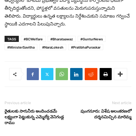
ఆధ్వర్యంలో కూటమి ప్రభుత్వం విద్యా వ్యవస్థను కార్పొరేట్‌కు ధీటుగా
తీర్చిదిద్దుతోందని, హాస్టళ్లలో వసతులను మెరుగుపరుస్తున్నామని
తెలిపారు. విద్యార్థులు ఉన్నత లక్ష్యాలను నిర్దేశించుకుని సమాజం గర్వించే
స్థాయికి ఎదగాలని పిలుపునిచ్చారు.
TAGS
#BCWelfare
#Bharataawaz
#GunturNews
#MinisterSavitha
#NaraLokesh
#PratibhaPuraskar
Previous article
Next article
రైతులకు సాగునీరు అందించడమే
పుంగనూరు: విశేష అలంకరణలో
లక్ష్యంగా పెట్టుకున్న ఎమ్మెల్యే వెనిగండ్ల
దర్శనమిచ్చిన మారెమ్మ
రాము