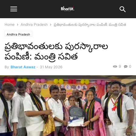
Home
Andhra Pradesh
ప్రతిభావంతులకు పురస్కారాల పంపిణీ: మంత్రి సవిత
Andhra Pradesh
ప్రతిభావంతులకు పురస్కారాల
పంపిణీ: మంత్రి సవిత
9
0
By
Bharat Aawaz
-
31 May 2026