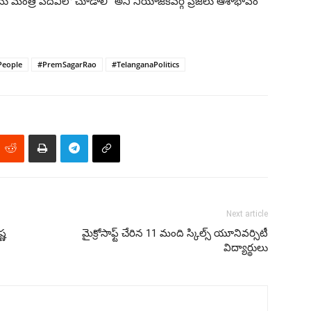
ావును మంత్రి పదవిలో చూడాలి” అని నియోజకవర్గ ప్రజలు ఆశాభావం
People
#PremSagarRao
#TelanganaPolitics
Next article
్ణ
మైక్రోసాఫ్ట్ చేరిన 11 మంది స్కిల్స్ యూనివర్సిటీ
విద్యార్థులు