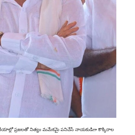
ీయాల్లో ప్రజలతో నిత్యం మమేకమై పనిచేసే నాయకుడిగా కొక్కిరాల