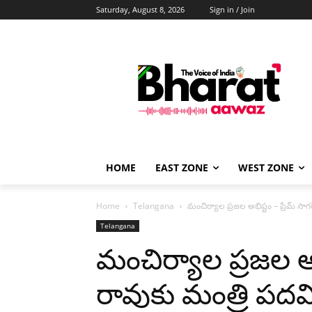
Saturday, August 8, 2026
Sign in / Join
HOME
EAST ZONE
WEST ZONE
Home
Telangana
మంచిర్యాల ప్రజల అభిష్టం – ప్రేమ్ సాగ
Telangana
మంచిర్యాల ప్రజల అభ
రావుకు మంత్రి పదవ