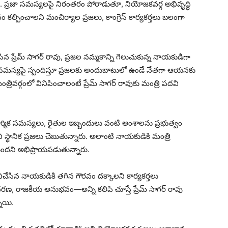
్నారు. ప్రజా సమస్యలపై నిరంతరం పోరాడుతూ, నియోజకవర్గ అభివృద్ధి
ానం కల్పించాలని మంచిర్యాల ప్రజలు, కాంగ్రెస్ కార్యకర్తలు బలంగా
 ప్రేమ్ సాగర్ రావు, ప్రజల నమ్మకాన్ని గెలుచుకున్న నాయకుడిగా
ప్రతి సమస్యపై స్పందిస్తూ ప్రజలకు అందుబాటులో ఉండే నేతగా ఆయనకు
్రివర్గంలో వినిపించాలంటే ప్రేమ్ సాగర్ రావుకు మంత్రి పదవి
, కార్మిక సమస్యలు, రైతుల ఇబ్బందులు వంటి అంశాలను ప్రభుత్వం
స్థానిక ప్రజలు చెబుతున్నారు. అలాంటి నాయకుడికి మంత్రి
స్తుందని అభిప్రాయపడుతున్నారు.
నిచేసిన నాయకుడికి తగిన గౌరవం దక్కాలని కార్యకర్తలు
దరణ, రాజకీయ అనుభవం—అన్ని కలిపి చూస్తే ప్రేమ్ సాగర్ రావు
్నాయి.