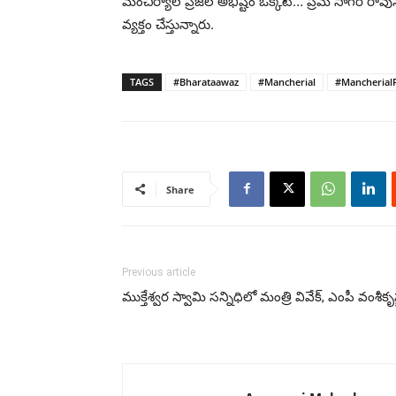
మంచిర్యాల ప్రజల అభిష్టం ఒక్కటే… ప్రేమ్ సాగర్ ర
వ్యక్తం చేస్తున్నారు.
TAGS
#Bharataawaz
#Mancherial
#Mancherial
Share
Previous article
ముక్తేశ్వర స్వామి సన్నిధిలో మంత్రి వివేక్, ఎంపీ వంశీకృష