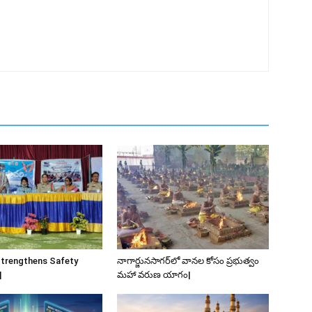
Strengthens Safety
నాగార్జునసాగర్‌లో వానల కోసం ప్రభుత్వం
|
మహా వరుణ యాగం|