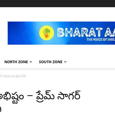
NORTH ZONE
SOUTH ZONE
ర్ రావుకు మంత్రి పదవి
ిష్టం – ప్రేమ్ సాగర్
ి