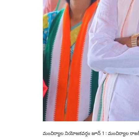
మంచిర్యాల నియోజకవర్గం జూన్ 1 : మంచిర్యాల రాజక