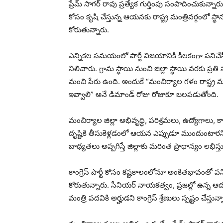
ప్రేమ్ సాగర్ రావు ప్రత్యేక గుర్తింపు సంపాదించుకున
కోసం కృషి చేస్తున్న ఆయనకు రాష్ట్ర మంత్రివర్గంలో స్థ
కోరుతున్నారు.
ఎన్నికల సమయంలో పార్టీ విజయానికి కీలకంగా పనిచేసిన
నిలిచారు. గ్రామ స్థాయి నుంచి జిల్లా స్థాయి వరకు 
మంచి పేరు ఉంది. అందుకే “మంచిర్యాల గళం రాష్ట్ర మంత
ఇవ్వాలి” అనే డిమాండ్ రోజు రోజుకూ బలపడుతోంది.
మంచిర్యాల జిల్లా అభివృద్ధి, పరిశ్రమలు, ఉద్యోగాలు
దృష్టికి తీసుకెళ్లడంలో ఆయన ఎప్పుడూ ముందుంటారని 
బాధ్యతలు అప్పగిస్తే జిల్లాకు మరింత ప్రాధాన్యం లభి
కాంగ్రెస్ పార్టీ కోసం కష్టకాలంలోనూ అంకితభావంతో ప
కోరుతున్నారు. సీనియర్ నాయకత్వం, ప్రజల్లో ఉన్న ఆ
మంత్రి పదవికి అర్హుడని కాంగ్రెస్ శ్రేణులు స్పష్టం చేస్తున