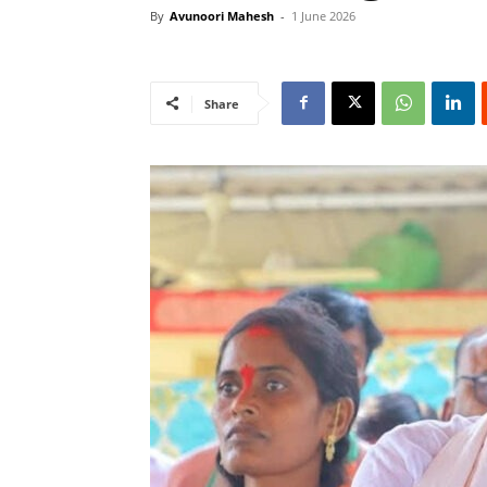
By
Avunoori Mahesh
-
1 June 2026
Share