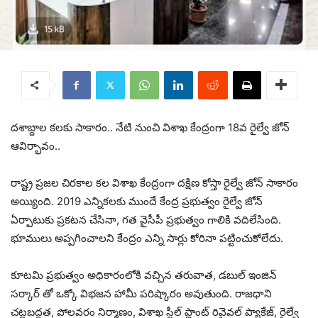
దశాబ్దాల కలకు సాకారం.. నేటి నుంచి విశాఖ కేంద్రంగా 18వ రైల్వే జోన్
ఆవిర్భావం..
రాష్ట్ర ప్రజల చిరకాల కల విశాఖ కేంద్రంగా దక్షిణ కోస్తా రైల్వే జోన్ సాకారం
అయ్యింది. 2019 ఎన్నికలకు ముందే కేంద్ర ప్రభుత్వం రైల్వే జోన్
ఏర్పాటుకు ప్రకటన చేసినా, గత వైసీపీ ప్రభుత్వం గాలికి వదిలేసింది.
భూములు అప్పగించాలని కేంద్రం ఎన్ని సార్లు కోరినా పట్టించుకోలేదు.
కూటమి ప్రభుత్వం అధికారంలోకి వచ్చిన తరువాత, డబుల్ ఇంజిన్
సర్కార్ తో ఒక్కో విభజన హామీ పరిష్కారం అవుతుంది. రాజధాని
చట్టబద్ధత, పోలవరం నిర్మాణం, విశాఖ స్టీల్ ప్లాంట్ రివైవల్ ప్యాకేజ్, రైల్వే