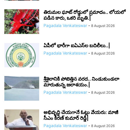
తిరుమల ఘాట్ రోడ్డులో ప్రమాదం.. లోయలో
పడిన కారు, ఒకరి మృతి.|
Pagadala Venkateswar
-
8 August 2026
ఏపీలో భారీగా ఐఏఎస్‌ల బదిలీలు..|
Pagadala Venkateswar
-
8 August 2026
శ్రీశైలానికి పోటెత్తిన వరద.. నిండుకుండలా
మారుతున్న జలాశయం.|
Pagadala Venkateswar
-
8 August 2026
అభివృద్ధి చేయగానే ఓట్లు వేయరు: మాజీ
సీఎం కిరణ్ కుమార్ రెడ్డి|
Pagadala Venkateswar
-
8 August 2026