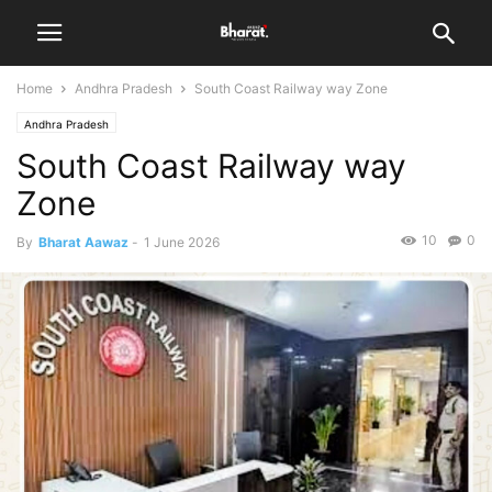
Home
Andhra Pradesh
South Coast Railway way Zone
Andhra Pradesh
South Coast Railway way
Zone
10
0
By
Bharat Aawaz
-
1 June 2026