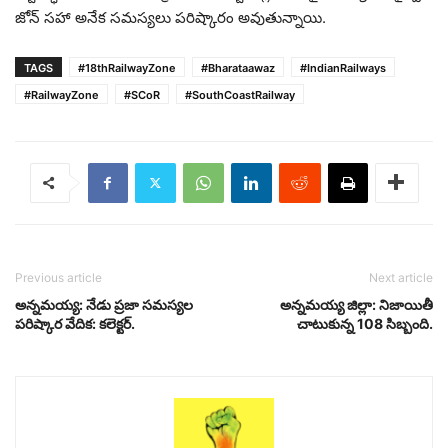
జోన్ సహా అనేక సమస్యలు పరిష్కారం అవుతున్నాయి.
TAGS
#18thRailwayZone
#Bharataawaz
#IndianRailways
#RailwayZone
#SCoR
#SouthCoastRailway
Previous article
Next article
అన్నమయ్య: నేడు ప్రజా సమస్యల
అన్నమయ్య జిల్లా: నిజాయితీ
పరిష్కార వేదిక: కలెక్టర్.
చాటుకున్న 108 సిబ్బంది.