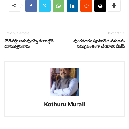
Previous article
Next article
చౌడేపల్లి: అదుపుతప్పి పొలాల్లోకి
పుంగనూరు: పూడికతీత పనులను
దూసుకెళ్లిన కారు
సమగ్రవంతంగా చేయాలి: బీజేపీ
Kothuru Murali