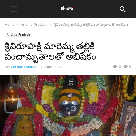
Home
Andhra Pradesh
శ్రీవిరూపాక్షి మారెమ్మ తల్లికి పంచామృతాలతో అభిషేకం
Andhra Pradesh
శ్రీవిరూపాక్షి మారెమ్మ తల్లికి
పంచామృతాలతో అభిషేకం
5
0
By
Kothuru Murali
-
2 June 2026