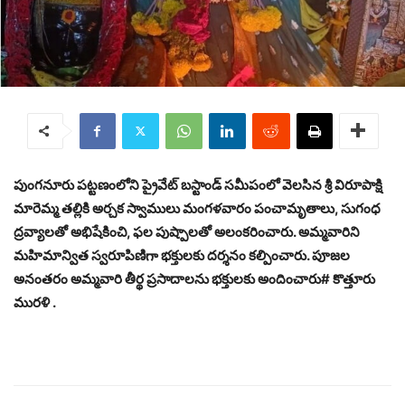
పుంగనూరు పట్టణంలోని ప్రైవేట్ బస్టాండ్ సమీపంలో వెలసిన శ్రీ విరూపాక్షి
మారెమ్మ తల్లికి అర్చక స్వాములు మంగళవారం పంచామృతాలు, సుగంధ
ద్రవ్యాలతో అభిషేకించి, ఫల పుష్పాలతో అలంకరించారు. అమ్మవారిని
మహిమాన్విత స్వరూపిణిగా భక్తులకు దర్శనం కల్పించారు. పూజల
అనంతరం అమ్మవారి తీర్థ ప్రసాదాలను భక్తులకు అందించారు# కొత్తూరు
మురళి .