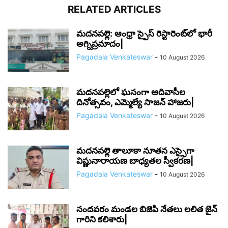
RELATED ARTICLES
మదనపల్లె: ఆంధ్రా స్పైస్ రెస్టారెంట్‌లో భారీ
అగ్నిప్రమాదం|
Pagadala Venkateswar
-
10 August 2026
మదనపల్లెలో ఘనంగా ఆదివాసీల
దినోత్సవం, ఎమ్మెల్యే సాజన్ హాజరు|
Pagadala Venkateswar
-
10 August 2026
మదనపల్లె తాలూకా నూతన ఎస్సైగా
విష్ణునారాయణ బాధ్యతల స్వీకరణ|
Pagadala Venkateswar
-
10 August 2026
నందవరం మండల బిజెపి నేతలు లలిత జైన్
గారిని కలిశారు|