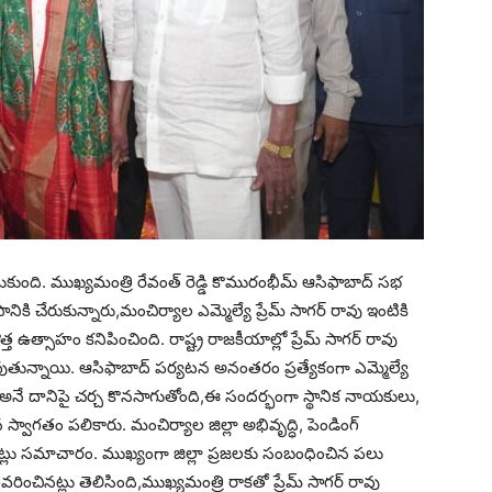
కుంది. ముఖ్యమంత్రి రేవంత్ రెడ్డి కొమురంభీమ్ ఆసిఫాబాద్ సభ
ానికి చేరుకున్నారు,మంచిర్యాల ఎమ్మెల్యే ప్రేమ్ సాగర్ రావు ఇంటికి
 కొత్త ఉత్సాహం కనిపించింది. రాష్ట్ర రాజకీయాల్లో ప్రేమ్ సాగర్ రావు
వుతున్నాయి. ఆసిఫాబాద్ పర్యటన అనంతరం ప్రత్యేకంగా ఎమ్మెల్యే
 అనే దానిపై చర్చ కొనసాగుతోంది,ఈ సందర్భంగా స్థానిక నాయకులు,
 స్వాగతం పలికారు. మంచిర్యాల జిల్లా అభివృద్ధి, పెండింగ్
నట్లు సమాచారం. ముఖ్యంగా జిల్లా ప్రజలకు సంబంధించిన పలు
ివరించినట్లు తెలిసింది,ముఖ్యమంత్రి రాకతో ప్రేమ్ సాగర్ రావు