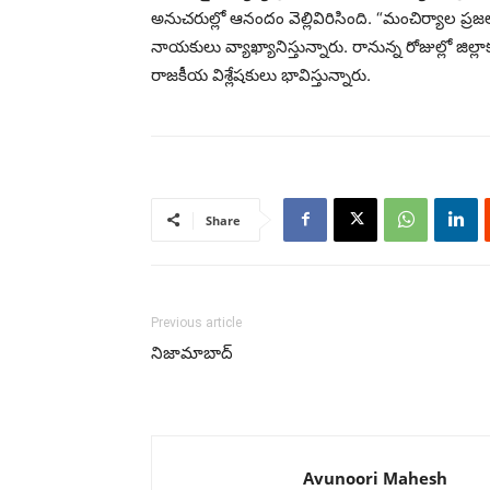
అనుచరుల్లో ఆనందం వెల్లివిరిసింది. “మంచిర్యాల ప్రజల 
నాయకులు వ్యాఖ్యానిస్తున్నారు. రానున్న రోజుల్లో జిల్
రాజకీయ విశ్లేషకులు భావిస్తున్నారు.
Share
Previous article
నిజామాబాద్
Avunoori Mahesh