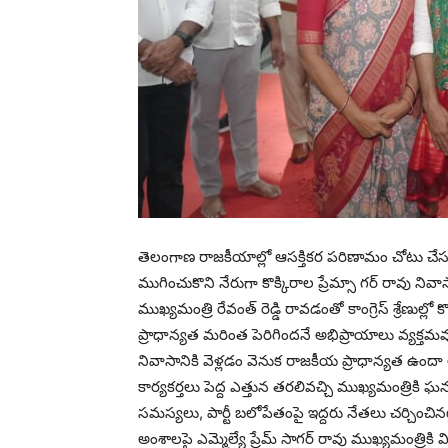
తెలంగాణ రాజకీయాల్లో ఆసక్తికర పరిణామం చోటు చేసు
ముగించుకొని నేరుగా కొక్కిరాల ప్రేమ్సా గర్ రావు నివాస
ముఖ్యమంత్రి రేవంత్ రెడ్డి రావడంతో కాంగ్రెస్ శ్రేణుల్లో
ప్రాధాన్యత మరింత పెరిగిందనే అభిప్రాయాలు వ్యక్తమ
నివాసానికి వెళ్లడం వెనుక రాజకీయ ప్రాధాన్యత ఉందా
కార్యకర్తలు పెద్ద ఎత్తున తరలివచ్చి ముఖ్యమంత్రికి ఘన
సమస్యలు, పార్టీ బలోపేతంపై ఇద్దరు నేతలు చర్చించి
అంశాలపై ఎమ్మెల్యే ప్రేమ్ సాగర్ రావు ముఖ్యమంత్రికి వ