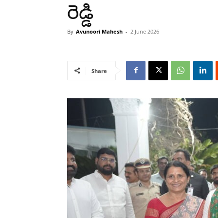
రెడ్డి
By
Avunoori Mahesh
-
2 June 2026
Share