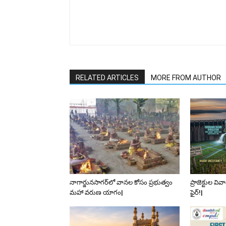
RELATED ARTICLES
MORE FROM AUTHOR
నాగార్జునసాగర్‌లో వానల కోసం ప్రభుత్వం
ప్రాజెక్టుల వి
మహా వరుణ యాగం|
ఫైర్!|