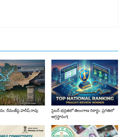
వాదం: రేవంత్‌పై హరీష్ రావు
సైబర్ భద్రతలో తెలంగాణ రికార్డు: ప్రగతిలో
అగ్రస్థానం!|