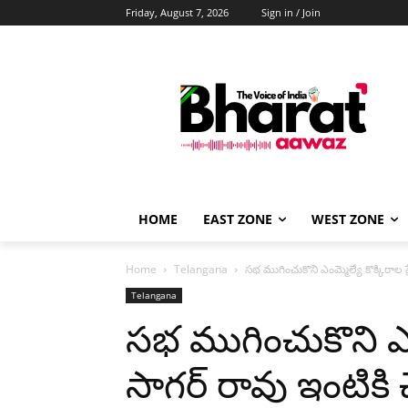
Friday, August 7, 2026
Sign in / Join
HOME
EAST ZONE
WEST ZONE
Home
Telangana
సభ ముగించుకొని ఎంమ్మెల్యే కొక్కిరాల ప్ర
Telangana
సభ ముగించుకొని ఎంమ్
సాగర్ రావు ఇంటికి 