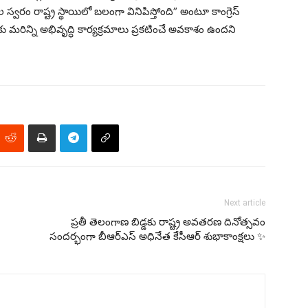
స్వరం రాష్ట్ర స్థాయిలో బలంగా వినిపిస్తోంది” అంటూ కాంగ్రెస్
లాకు మరిన్ని అభివృద్ధి కార్యక్రమాలు ప్రకటించే అవకాశం ఉందని
Next article
ప్రతీ తెలంగాణ బిడ్డకు రాష్ట్ర అవతరణ దినోత్సవం
సందర్భంగా బీఆర్ఎస్ అధినేత కేసీఆర్ శుభాకాంక్షలు ✨