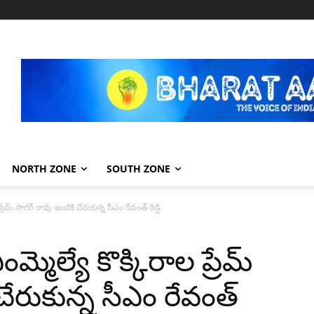
NORTH ZONE
SOUTH ZONE
ేమ్ సాగర్ రావు ఇంటికి చేరుకున్న సీఎం రేవంత్ రెడ్డి
మెల్యే కొక్కిరాల ప్రేమ్
చేరుకున్న సీఎం రేవంత్