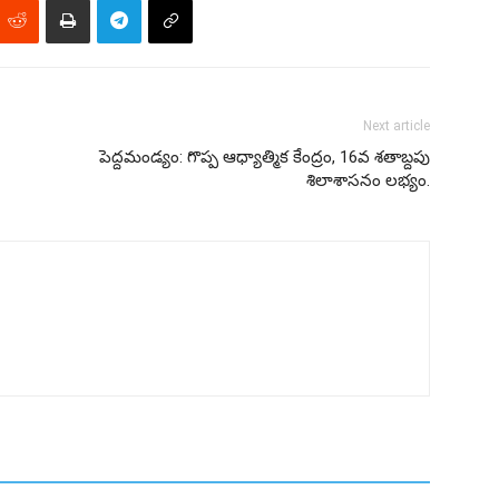
Next article
పెద్దమండ్యం: గొప్ప ఆధ్యాత్మిక కేంద్రం, 16వ శతాబ్దపు
శిలాశాసనం లభ్యం.