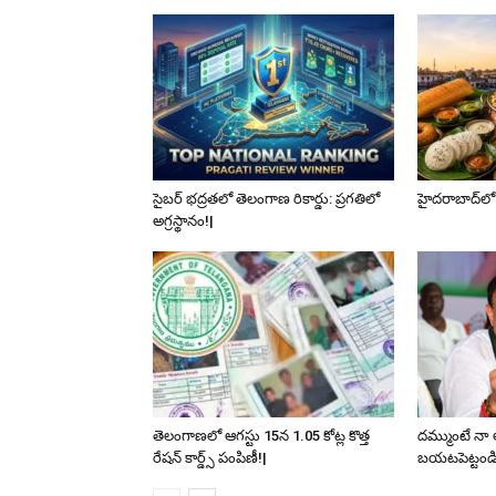
సైబర్ భద్రతలో తెలంగాణ రికార్డు: ప్రగతిలో
హైదరాబాద్‌లో
అగ్రస్థానం!|
తెలంగాణలో ఆగస్టు 15న 1.05 కోట్ల కొత్త
దమ్ముంటే నా
రేషన్ కార్డ్స్ పంపిణీ!|
బయటపెట్టండి: