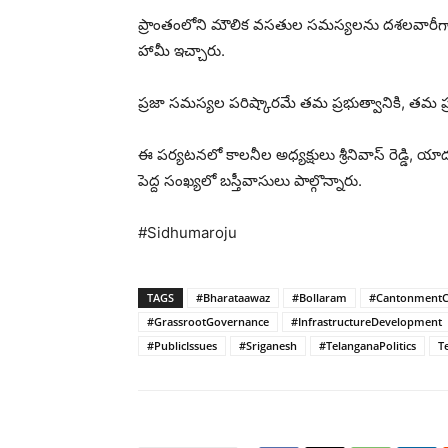
ప్రాంతంలోని మౌలిక వసతుల సమస్యలను దశలవారీగా ప
హామీ ఇచ్చారు.
ప్రజా సమస్యల పరిష్కారమే తమ ప్రభుత్వానికి, తమ ప్రజాప
ఈ పర్యటనలో కాలనీల అధ్యక్షులు శ్రీనివాస్ రెడ్డి, యాదగి
పెద్ద సంఖ్యలో బస్తీవాసులు పాల్గొన్నారు.
#Sidhumaroju
TAGS
#Bharataawaz
#Bollaram
#CantonmentC
#GrassrootGovernance
#InfrastructureDevelopment
#PublicIssues
#Sriganesh
#TelanganaPolitics
T