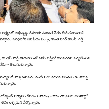
్మాణ లక్ష్యంతో అభివృద్ధి పనులకు మరింత వేగం తీసుకురావాలని
బొల్లారం పరిధిలోని జనప్రియ బంగ్లా, శాంతి నగర్ కాలనీ, గడ్డి
కాంగ్రెస్ పార్టీ నాయకులతో కలిసి బస్తీల్లో కాలినడకన పర్యటించిన
నేరుగా తెలుసుకున్నారు.
సరఫరా, కమ్యూనిటీ హాళ్ల అవసరం వంటి పలు మౌలిక వసతుల అంశాలపై
సుకున్నారు.
టోన్మెంట్ నిర్మాణం కేవలం నినాదంగా కాకుండా ప్రజల జీవితాల్లో
 తమ లక్ష్యమని పేర్కొన్నారు.