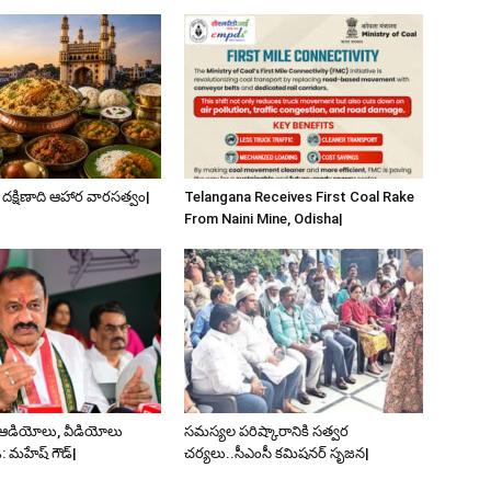
 దక్షిణాది ఆహార వారసత్వం|
Telangana Receives First Coal Rake
From Naini Mine, Odisha|
 ఆడియోలు, వీడియోలు
సమస్యల పరిష్కారానికి సత్వర
 మహేష్ గౌడ్|
చర్యలు..సీఎంసీ కమిషనర్‌ సృజన|