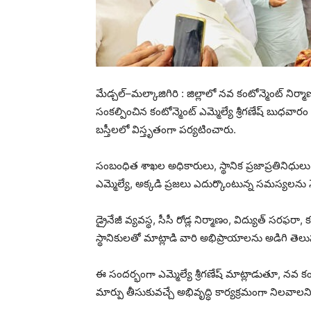
మేడ్చల్–మల్కాజిగిరి : జిల్లాలో నవ కంటోన్మెంట్ నిర
సంకల్పించిన కంటోన్మెంట్ ఎమ్మెల్యే శ్రీగణేష్ బుధవారం 
బస్తీలలో విస్తృతంగా పర్యటించారు.
సంబంధిత శాఖల అధికారులు, స్థానిక ప్రజాప్రతినిధులు, 
ఎమ్మెల్యే, అక్కడి ప్రజలు ఎదుర్కొంటున్న సమస్యలను 
డ్రైనేజీ వ్యవస్థ, సీసీ రోడ్ల నిర్మాణం, విద్యుత్ 
స్థానికులతో మాట్లాడి వారి అభిప్రాయాలను అడిగి తెలు
ఈ సందర్భంగా ఎమ్మెల్యే శ్రీగణేష్ మాట్లాడుతూ, నవ కం
మార్పు తీసుకువచ్చే అభివృద్ధి కార్యక్రమంగా నిలవాలని