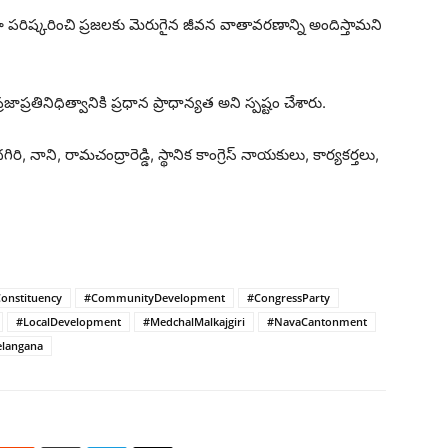
రిష్కరించి ప్రజలకు మెరుగైన జీవన వాతావరణాన్ని అందిస్తామని
్రతినిధిత్వానికి ప్రధాన ప్రాధాన్యత అని స్పష్టం చేశారు.
రి, నాని, రామచంద్రారెడ్డి, స్థానిక కాంగ్రెస్ నాయకులు, కార్యకర్తలు,
onstituency
#CommunityDevelopment
#CongressParty
#LocalDevelopment
#MedchalMalkajgiri
#NavaCantonment
elangana