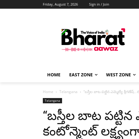
Friday, August 7, 2026
Sign in / Join
HOME
EAST ZONE
WEST ZONE
Home
Telangana
“బస్తీల బాట పట్టిన ఎమ్మెల్యే శ్రీగణేష్.. 
Telangana
“బస్తీల బాట పట్టిన ఎ
కంటోన్మెంట్ లక్ష్యంగా