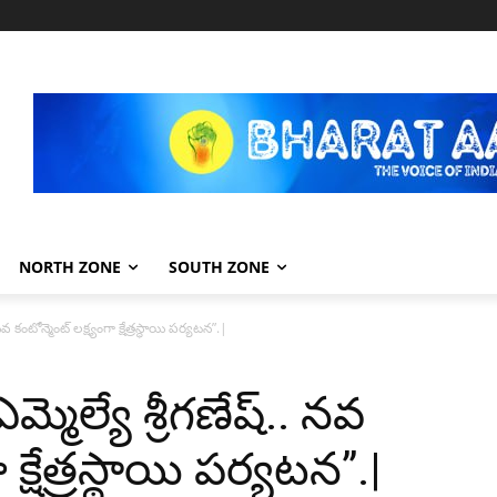
NORTH ZONE
SOUTH ZONE
నవ కంటోన్మెంట్ లక్ష్యంగా క్షేత్రస్థాయి పర్యటన”.|
మ్మెల్యే శ్రీగణేష్.. నవ
 క్షేత్రస్థాయి పర్యటన”.|