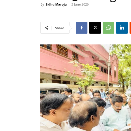
By
Sidhu Maroju
-
3 June 2026
Share