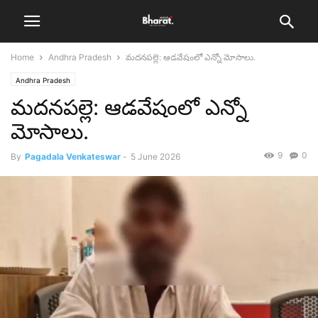
Home
Andhra Pradesh
మదనపల్లె: ఆడవేషంలో ఎన్నో మోసాలు.
Andhra Pradesh
మదనపల్లె: ఆడవేషంలో ఎన్నో
మోసాలు.
9
0
By
Pagadala Venkateswar
-
5 June 2026