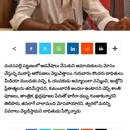
మదనపల్లె పట్టణంలో ఆడవేషాలు వేసుకుని అమాయకులను మోసం
చేస్తున్న ముఠాపై ఆరోపణలు వెల్లువెత్తాయి. గురువారం కొందరు బాధితులు
మీడియా ముందుకు వచ్చి, ఓ యువకుడు అమ్మాయిలా నమ్మించి, ఇంట్లోని
ప్రేతాత్మలను తరిమేస్తానని, కుటుంబానికి అండగా ఉంటానని చెప్పి శాంతి
పూజలు, తాంత్రిక, క్షుద్రపూజల పేరుతో భారీగా డబ్బు గుంజుకున్నారని
తెలిపారు. తనలాగే చాలామంది మోసపోయారని, త్వరలో మరిన్ని
వివరాలు వెల్లడిస్తామని బాధితుడు పేర్కొన్నాడు