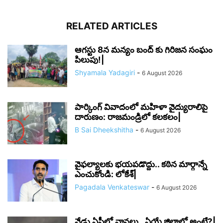
RELATED ARTICLES
ఆగస్టు 8న మన్యం బంద్ కు గిరిజన సంఘం
పిలుపు!|
Shyamala Yadagiri
-
6 August 2026
పార్కింగ్ వివాదంలో మహిళా వైద్యురాలిపై
దారుణం: రాజమండ్రిలో కలకలం|
B Sai Dheekshitha
-
6 August 2026
వైఫల్యాలకు భయపడొద్దు.. కఠిన మార్గాన్నే
ఎంచుకోండి: లోకేశ్|
Pagadala Venkateswar
-
6 August 2026
నేడు ఏపీలో వానలు.. ఏయే జిల్లాల్లో అంటే?|