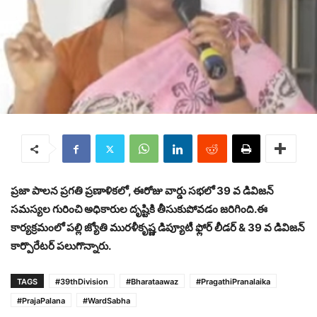
ప్రజా పాలన ప్రగతి ప్రణాళికలో, ఈరోజు వార్డు సభలో 39 వ డివిజన్
సమస్యల గురించి అధికారుల దృష్టికి తీసుకుపోవడం జరిగింది.ఈ
కార్యక్రమంలో పల్లి జ్యోతి మురళీకృష్ణ
డిప్యూటీ ఫ్లోర్ లీడర్ & 39 వ డివిజన్
కార్పొరేటర్ పలుగొన్నారు.
TAGS
#39thDivision
#Bharataawaz
#PragathiPranalaika
#PrajaPalana
#WardSabha