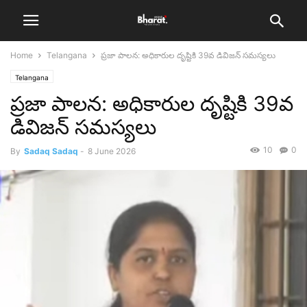
Home
Telangana
ప్రజా పాలన: అధికారుల దృష్టికి 39వ డివిజన్ సమస్యలు
Telangana
ప్రజా పాలన: అధికారుల దృష్టికి 39వ
డివిజన్ సమస్యలు
10
0
By
Sadaq Sadaq
-
8 June 2026