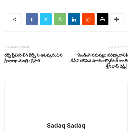
Previous article
Next article
రగ్బీ ప్రీమిర్ లీగ్ జెర్సీ ని ఆవిష్కరించిన
“పెండింగ్ సమస్యల పరిష్కారానికి
క్రీడాశాఖ మంత్రి : శ్రీహరి
డీసీని కలిసిన మాజీ కార్పొరేటర్ శాంతి
శ్రీనివాస్ రెడ్డి.|
Sadaq Sadaq