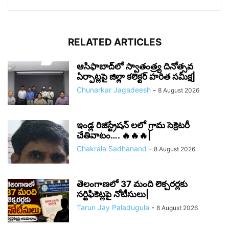
RELATED ARTICLES
ఆసిఫాబాద్‌లో స్వాతంత్ర్య దినోత్సవ
ఏర్పాట్లపై జిల్లా కలెక్టర్ హరిత సమీక్ష|
Chunarkar Jagadeesh
-
8 August 2026
ఇండ్ల రిజిస్ట్రేషన్ లలో గ్రామ సెక్రెటరీ
చేతివాటం…. 🔥🔥🔥|
Chakrala Sadhanand
-
8 August 2026
తెలంగాణలో 37 మంది లెక్చరర్లకు
సర్టిఫికెట్లపై నోటీసులు|
Tarun Jay Paladugula
-
8 August 2026