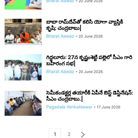
Bharat Aawaz
-
20 June 2026
బాబా రామ్‌దేవ్‌తో కలిసి యోగా వ్యాప్తికి
కృషి: చంద్రబాబు|
Bharat Aawaz
-
20 June 2026
గిద్దలూరు: 27న కృష్ణంశెట్టి పల్లెలో సీఎం గారి
బహిరంగ సభ|
Bharat Aawaz
-
20 June 2026
సెమీకండక్టర్ల తయారీకి ఏపీనే బెస్ట్ డెస్టినేషన్:
సీఎం చంద్రబాబు.|
Pagadala Venkateswar
-
17 June 2026
1
2