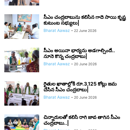
సీఎం చంద్రబాబును కలిసిన గాదె సాయి కృష్ణ
కుటుంబ సభ్యులు|
Bharat Aawaz
-
22 June 2026
సీఎం అయినా భార్యను అడగాల్సిందే..
నూనె కొన్న చంద్రబాబు|
Bharat Aawaz
-
20 June 2026
రైతుల ఖాతాల్లోకి రూ.3,125 కోట్లు జమ
చేసిన సీఎం చంద్రబాబు|
Bharat Aawaz
-
20 June 2026
చిన్నారులతో కలిసి రాగి జావ తాగిన సీఎం
చంద్రబాబు..|