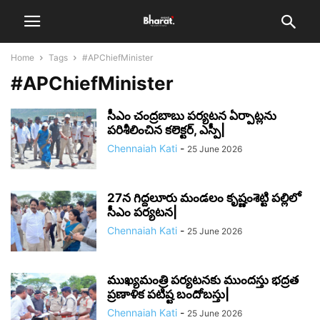
Home
Tags
#APChiefMinister
#APChiefMinister
సీఎం చంద్రబాబు పర్యటన ఏర్పాట్లను
పరిశీలించిన కలెక్టర్, ఎస్పీ|
Chennaiah Kati
-
25 June 2026
27న గిద్దలూరు మండలం కృష్ణంశెట్టి పల్లిలో
సీఎం పర్యటన|
Chennaiah Kati
-
25 June 2026
ముఖ్యమంత్రి పర్యటనకు ముందస్తు భద్రత
ప్రణాళిక పటిష్ట బందోబస్తు|
Chennaiah Kati
-
25 June 2026