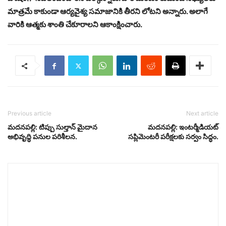
మాత్రమే కాకుండా ఆర్యవైశ్య సమాజానికి తీరని లోటని అన్నారు. అలాగే
వారికి ఆత్మకు శాంతి చేకూరాలని ఆకాంక్షించారు.
Previous article
Next article
మదనపల్లి: టిప్పు సుల్తాన్ మైదాన
మదనపల్లి: ఇంటర్మీడియట్
అభివృద్ధి పనుల పరిశీలన.
సప్లిమెంటరీ పరీక్షలకు సర్వం సిద్ధం.