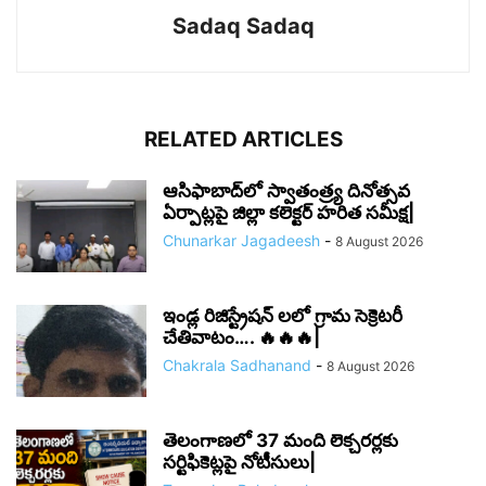
Sadaq Sadaq
RELATED ARTICLES
ఆసిఫాబాద్‌లో స్వాతంత్ర్య దినోత్సవ
ఏర్పాట్లపై జిల్లా కలెక్టర్ హరిత సమీక్ష|
Chunarkar Jagadeesh
-
8 August 2026
ఇండ్ల రిజిస్ట్రేషన్ లలో గ్రామ సెక్రెటరీ
చేతివాటం…. 🔥🔥🔥|
Chakrala Sadhanand
-
8 August 2026
తెలంగాణలో 37 మంది లెక్చరర్లకు
సర్టిఫికెట్లపై నోటీసులు|