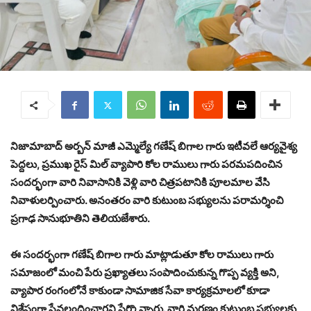
నిజామాబాద్ అర్బన్ మాజీ ఎమ్మెల్యే గణేష్ బిగాల గారు ఇటీవలే ఆర్యవైశ్య
పెద్దలు, ప్రముఖ రైస్ మిల్ వ్యాపారి కోల రాములు గారు పరమపదించిన
సందర్భంగా వారి నివాసానికి వెళ్లి వారి చిత్రపటానికి పూలమాల వేసి
నివాళులర్పించారు. అనంతరం వారి కుటుంబ సభ్యులను పరామర్శించి
ప్రగాఢ సానుభూతిని తెలియజేశారు.
ఈ సందర్భంగా గణేష్ బిగాల గారు మాట్లాడుతూ కోల రాములు గారు
సమాజంలో మంచి పేరు ప్రఖ్యాతలు సంపాదించుకున్న గొప్ప వ్యక్తి అని,
వ్యాపార రంగంలోనే కాకుండా సామాజిక సేవా కార్యక్రమాలలో కూడా
విశేషంగా సేవలందించారని పేర్కొన్నారు. వారి మరణం కుటుంబ సభ్యులకు