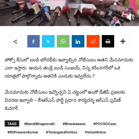
పోక్సో కేసులో బండి భగీరథ్‌కు ఇవ్వాల్సిన నోటీసులు అతని మేనమామకు
ఎలా ఇస్తారు ఆయన తండ్రి బండి సంజయ్, నిన్న కరీంనగర్‌లో ఒక
యాత్రలో పాల్గొన్నాడు అతనికి ఎందుకు ఇవ్వలేదు ?
‎మేనమామకు నోటీసులు ఇవ్వొచ్చని ఏ చట్టంలో ఉందో డీజీపీ ప్రజలకు
వివరణ ఇవ్వాలి – బీఆర్ఎస్ పార్టీ ప్రధాన కార్యదర్శి ఆర్ఎస్ ప్రవీణ్
కుమార్
TAGS
#BandiBhageerath
#Bharataawaz
#POCSOCase
#RSPraveenKumar
#TelanganaPolitics
PoliceNotice