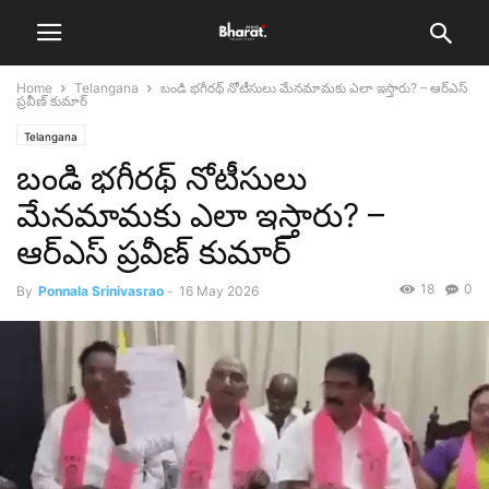
Home
Telangana
బండి భగీరథ్ నోటీసులు మేనమామకు ఎలా ఇస్తారు? – ఆర్ఎస్
ప్రవీణ్ కుమార్
Telangana
బండి భగీరథ్ నోటీసులు
మేనమామకు ఎలా ఇస్తారు? –
ఆర్ఎస్ ప్రవీణ్ కుమార్
18
0
By
Ponnala Srinivasrao
-
16 May 2026