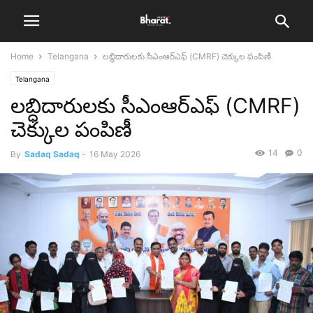
Home
Telangana
లబ్ధిదారులకు సీఎంఆర్ఎఫ్ (CMRF) చెక్కుల పంపిణీ
Telangana
లబ్ధిదారులకు సీఎంఆర్ఎఫ్ (CMRF)
చెక్కుల పంపిణీ
14
0
By
Sadaq Sadaq
-
16 May 2026