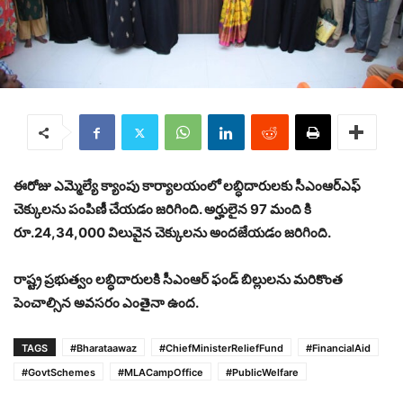
ఈరోజు ఎమ్మెల్యే క్యాంపు కార్యాలయంలో లబ్ధిదారులకు సీఎంఆర్ఎఫ్
చెక్కులను పంపిణీ చేయడం జరిగింది. అర్హులైన 97 మంది కి
రూ.24,34,000 విలువైన చెక్కులను అందజేయడం జరిగింది.
రాష్ట్ర ప్రభుత్వం లబ్ధిదారులకి సీఎంఆర్ ఫండ్ బిల్లులను మరికొంత
పెంచాల్సిన అవసరం ఎంతైనా ఉంద.
TAGS
#Bharataawaz
#ChiefMinisterReliefFund
#FinancialAid
#GovtSchemes
#MLACampOffice
#PublicWelfare