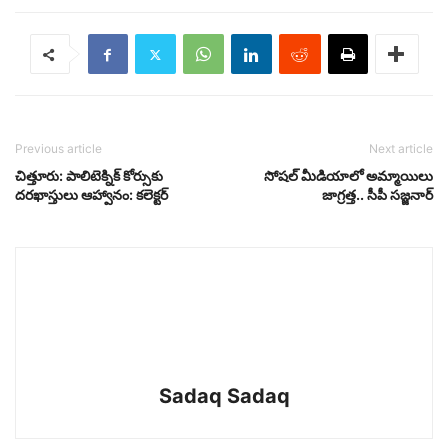
Previous article
Next article
చిత్తూరు: పాలిటెక్నిక్ కోర్సుకు
సోషల్ మీడియాలో అమ్మాయిలు
దరఖాస్తులు ఆహ్వానం: కలెక్టర్
జాగ్రత్త.. సీపీ సజ్జనార్
Sadaq Sadaq