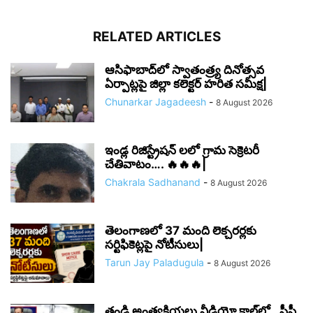
RELATED ARTICLES
ఆసిఫాబాద్‌లో స్వాతంత్ర్య దినోత్సవ
ఏర్పాట్లపై జిల్లా కలెక్టర్ హరిత సమీక్ష|
Chunarkar Jagadeesh
-
8 August 2026
ఇండ్ల రిజిస్ట్రేషన్ లలో గ్రామ సెక్రెటరీ
చేతివాటం…. 🔥🔥🔥|
Chakrala Sadhanand
-
8 August 2026
తెలంగాణలో 37 మంది లెక్చరర్లకు
సర్టిఫికెట్లపై నోటీసులు|
Tarun Jay Paladugula
-
8 August 2026
తండ్రి అంత్యక్రియలు వీడియో కాల్‌లో.. సీపీ