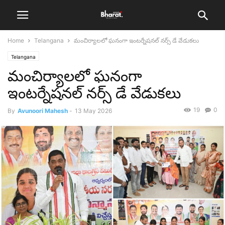
Home
Telangana
మంచిర్యాలలో ఘనంగా ఇంటర్నేషనల్ నర్స్ డే వేడుకలు
Telangana
మంచిర్యాలలో ఘనంగా
ఇంటర్నేషనల్ నర్స్ డే వేడుకలు
19
0
By
Avunoori Mahesh
-
13 May 2026