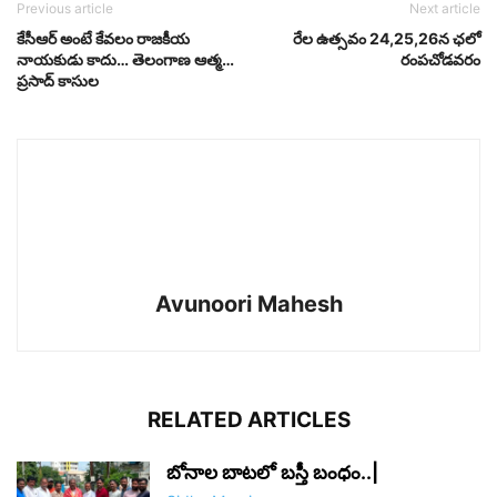
Previous article
Next article
కేసీఆర్ అంటే కేవలం రాజకీయ
రేల ఉత్సవం 24,25,26న ఛలో
నాయకుడు కాదు… తెలంగాణ ఆత్మ…
రంపచోడవరం
ప్రసాద్ కాసుల
Avunoori Mahesh
RELATED ARTICLES
బోనాల బాటలో బస్తీ బంధం..|