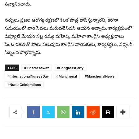
సన్మానించారు.
నర్సులు ప్రజల ఆరోగ్య రక్షణలో కీలక పాత్ర పోషిస్తున్నారని, కరోనా
సమయంలో వారి సేవలు మరువలేనివని ఆయన అన్నారు. కార్యక్రమంలో
డిప్యూటీ మేయర్ సల్ల రమ్య మహేష్, మహిళా కాంగ్రెస్ అధ్యక్షురాలు
పెంట రజితతో పాటు పలువురు కాంగ్రెస్ నాయకులు, కార్యకర్తలు, నర్సింగ్
సిబ్బంది పాల్గొన్నారు.
TAGS
# Bharat aawaz
#CongressParty
#InternationalNursesDay
#Mancherial
#MancherialNews
#NurseCelebrations