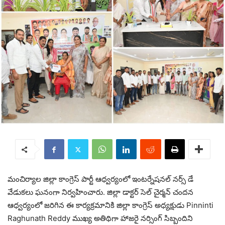
మంచిర్యాల జిల్లా కాంగ్రెస్ పార్టీ ఆధ్వర్యంలో ఇంటర్నేషనల్ నర్స్ డే
వేడుకలు ఘనంగా నిర్వహించారు. జిల్లా డాక్టర్ సెల్ చైర్మన్ చందన
ఆధ్వర్యంలో జరిగిన ఈ కార్యక్రమానికి జిల్లా కాంగ్రెస్ అధ్యక్షుడు
Pinninti
Raghunath Reddy
ముఖ్య అతిథిగా హాజరై నర్సింగ్ సిబ్బందిని