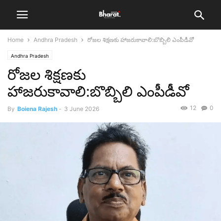
Home
Andhra Pradesh
రోజల శిక్షణకు హాజరుకావాలి:బొబ్బిలి ఎంపీడీవో
Andhra Pradesh
రోజల శిక్షణకు
హాజరుకావాలి:బొబ్బిలి ఎంపీడీవో
12
0
By
Boiena Rajesh
-
3 June 2026