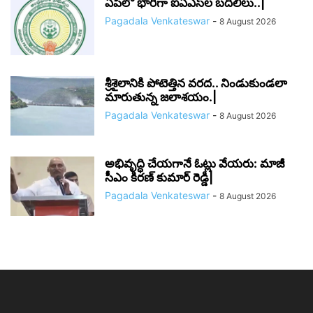
ఏపీలో భారీగా ఐఏఎస్‌ల బదిలీలు..|
Pagadala Venkateswar
-
8 August 2026
శ్రీశైలానికి పోటెత్తిన వరద.. నిండుకుండలా
మారుతున్న జలాశయం.|
Pagadala Venkateswar
-
8 August 2026
అభివృద్ధి చేయగానే ఓట్లు వేయరు: మాజీ
సీఎం కిరణ్ కుమార్ రెడ్డి|
Pagadala Venkateswar
-
8 August 2026