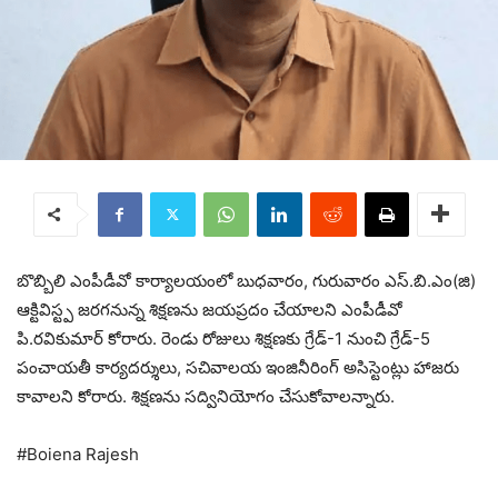
బొబ్బిలి ఎంపీడీవో కార్యాలయంలో బుధవారం, గురువారం ఎస్.బి.ఎం(జి)
ఆక్టివిస్ట్ప జరగనున్న శిక్షణను జయప్రదం చేయాలని ఎంపీడీవో
పి.రవికుమార్ కోరారు. రెండు రోజులు శిక్షణకు గ్రేడ్-1 నుంచి గ్రేడ్-5
పంచాయతీ కార్యదర్శులు, సచివాలయ ఇంజినీరింగ్ అసిస్టెంట్లు హాజరు
కావాలని కోరారు. శిక్షణను సద్వినియోగం చేసుకోవాలన్నారు.
#Boiena Rajesh