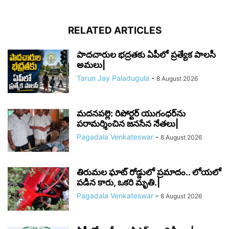
RELATED ARTICLES
పాదచారుల భద్రతకు ఏపీలో ప్రత్యేక పాలసీ
అమలు|
Tarun Jay Paladugula
-
8 August 2026
మదనపల్లె: రిపోర్టర్ యుగంధర్‌ను
పరామర్శించిన జనసేన నేతలు|
Pagadala Venkateswar
-
8 August 2026
తిరుమల ఘాట్ రోడ్డులో ప్రమాదం.. లోయలో
పడిన కారు, ఒకరి మృతి.|
Pagadala Venkateswar
-
8 August 2026