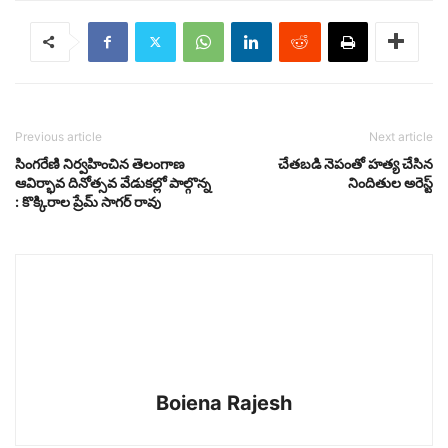
Previous article
Next article
సింగరేణి నిర్వహించిన తెలంగాణ
చేతబడి నెపంతో హత్య చేసిన
ఆవిర్భావ దినోత్సవ వేడుకల్లో పాల్గొన్న
నిందితుల అరెస్ట్
: కొక్కిరాల ప్రేమ్ సాగర్ రావు
Boiena Rajesh